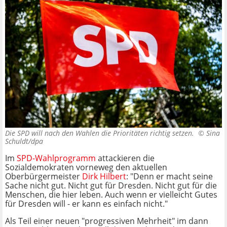
Die SPD will nach den Wahlen die Prioritäten richtig setzen. ©
Sina
Schuldt/dpa
Im
SPD-Wahlprogramm
attackieren die
Sozialdemokraten vorneweg den aktuellen
Oberbürgermeister
Dirk Hilbert
: "Denn er macht seine
Sache nicht gut. Nicht gut für Dresden. Nicht gut für die
Menschen, die hier leben. Auch wenn er vielleicht Gutes
für Dresden will - er kann es einfach nicht."
Als Teil einer neuen "progressiven Mehrheit" im dann