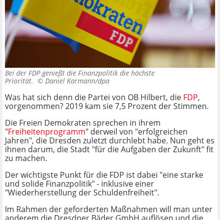
Bei der FDP genießt die Finanzpolitik die höchste
Priorität. ©
Daniel Karmann/dpa
Was hat sich denn die Partei von OB Hilbert, die
FDP
,
vorgenommen? 2019 kam sie 7,5 Prozent der Stimmen.
Die Freien Demokraten sprechen in ihrem
"
Freiheitenprogramm
" derweil von "erfolgreichen
Jahren", die Dresden zuletzt durchlebt habe. Nun geht es
ihnen darum, die Stadt "für die Aufgaben der Zukunft" fit
zu machen.
Der wichtigste Punkt für die FDP ist dabei "eine starke
und solide Finanzpolitik" - inklusive einer
"Wiederherstellung der Schuldenfreiheit".
Im Rahmen der geforderten Maßnahmen will man unter
anderem die Dresdner Bäder GmbH auflösen und die