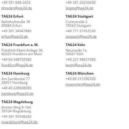
+49 351 888-2424
+49 341 24250430
dresden@tag24.de
leipzig@tag24.de
TAG24 Erfurt
TAG24 Stuttgart
Bahnhofstraße 38
Curiestraße 2
99084 Erfurt
70563 Stuttgart
+49 361 34947880
+49 711 21952530
erfurt@tag24.de
stuttgart@tag24.de
TAG24 Frankfurt a. M.
TAG24 Köln
Friedrich-Ebert-Anlage 36
Neumarkt 1a
60325 Frankfurt am Main
50667 Köln
+49 69 348750580
+49 221 98651990
frankfurt@tag24.de
koeln@tag24.de
TAG24 Hamburg
TAG24 München
Am Sandtorkai 77
+49 89 215390320
20457 Hamburg
muenchen@tag24.de
+49 40 228608090
hamburg@tag24.de
TAG24 Magdeburg
Breiter Weg 8-10A
39104 Magdeburg
+49 391 50548260
magdeburg@tag24.de