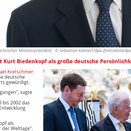
sächsischer Ministerpräsident. ©
Sebastian Kahnert/dpa-Zentralbild/dp
 Kurt Biedenkopf als große deutsche Persönlichke
ael Kretschmer
ße deutsche
rts gewürdigt.
egangen", sagte
0 bis 2002 das
 Entwicklung
pf als
 der Weltlage".