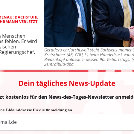
DENAU: DACHSTUHL
EHRMANN VERLETZT
en Menschen
s fehlen. Er wird
hsischen
Geradezu ehrfurchtsvoll steht Sachsens moment
Regierungschef.
Kretschmer (46, CDU, l.) beim Händedruck von A
Biedenkopf anlässlich dessen 90. Geburtstags. 
Zentralbild/dpa
Dein tägliches News-Update
tzt kostenlos für den News-des-Tages-Newsletter anmeld
eine E-Mail-Adresse für die Anmeldung an