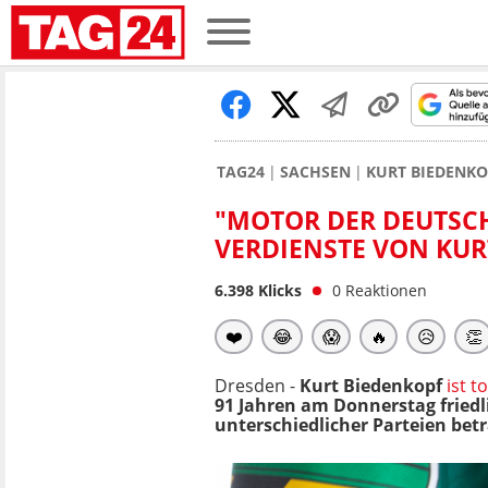
TAG24
SACHSEN
KURT BIEDENKO
"MOTOR DER DEUTSCH
VERDIENSTE VON KUR
6.398
Klicks
0
Reaktionen
❤️
😂
😱
🔥
😥
👏
Dresden -
Kurt Biedenkopf
ist to
91 Jahren am Donnerstag friedli
unterschiedlicher Parteien bet