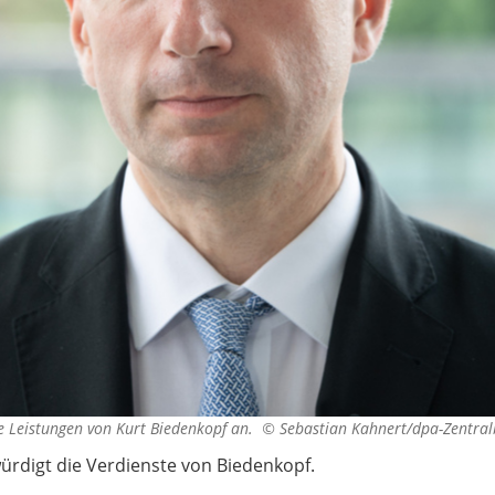
ie Leistungen von Kurt Biedenkopf an. ©
Sebastian Kahnert/dpa-Zentral
würdigt die Verdienste von Biedenkopf.