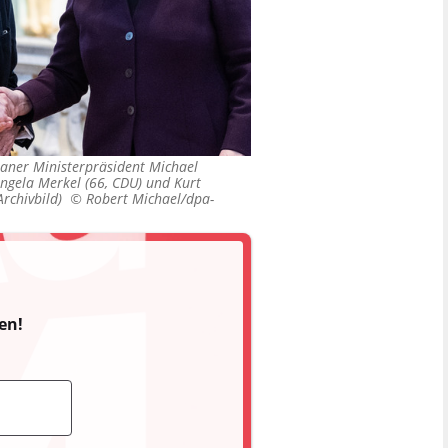
aner Ministerpräsident Michael
ngela Merkel (66, CDU) und Kurt
(Archivbild) ©
Robert Michael/dpa-
en!