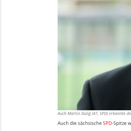
Auch Martin Dulig (47, SPD) erkannte d
Auch die sächsische
SPD
-Spitze 