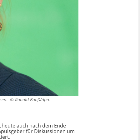
chsen. ©
Ronald Bonß/dpa-
r scheute auch nach dem Ende
 Impulsgeber für Diskussionen um
iert.