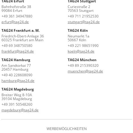
TAG24 Erfurt
TAG24 Stuttgart
Bahnhofstraße 38
Curiestraße 2
99084 Erfurt
70563 Stuttgart
+49 361 34947880
+49 711 21952530
erfurt@tag24.de
stuttgart@tag24.de
TAG24 Frankfurt a. M.
TAG24 Köln
Friedrich-Ebert-Anlage 36
Neumarkt 1a
60325 Frankfurt am Main
50667 Köln
+49 69 348750580
+49 221 98651990
frankfurt@tag24.de
koeln@tag24.de
TAG24 Hamburg
TAG24 München
Am Sandtorkai 77
+49 89 215390320
20457 Hamburg
muenchen@tag24.de
+49 40 228608090
hamburg@tag24.de
TAG24 Magdeburg
Breiter Weg 8-10A
39104 Magdeburg
+49 391 50548260
magdeburg@tag24.de
WERBEMÖGLICHKEITEN