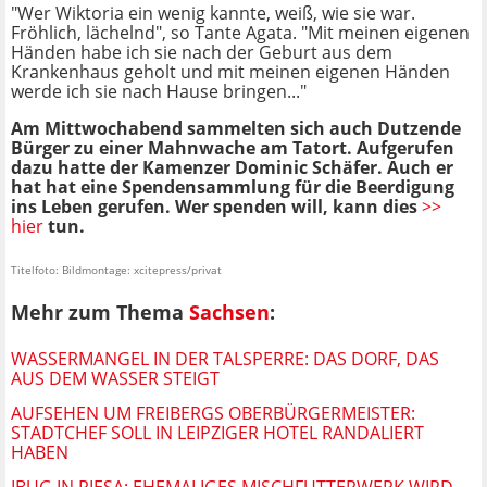
"Wer Wiktoria ein wenig kannte, weiß, wie sie war.
Fröhlich, lächelnd", so Tante Agata. "Mit meinen eigenen
Händen habe ich sie nach der Geburt aus dem
Krankenhaus geholt und mit meinen eigenen Händen
werde ich sie nach Hause bringen..."
Am Mittwochabend sammelten sich auch Dutzende
Bürger zu einer Mahnwache am Tatort. Aufgerufen
dazu hatte der Kamenzer Dominic Schäfer. Auch er
hat hat eine Spendensammlung für die Beerdigung
ins Leben gerufen. Wer spenden will, kann dies
>>
hier
tun.
Titelfoto: Bildmontage: xcitepress/privat
Mehr zum Thema
Sachsen
:
WASSERMANGEL IN DER TALSPERRE: DAS DORF, DAS
AUS DEM WASSER STEIGT
AUFSEHEN UM FREIBERGS OBERBÜRGERMEISTER:
STADTCHEF SOLL IN LEIPZIGER HOTEL RANDALIERT
HABEN
IBUG IN RIESA: EHEMALIGES MISCHFUTTERWERK WIRD