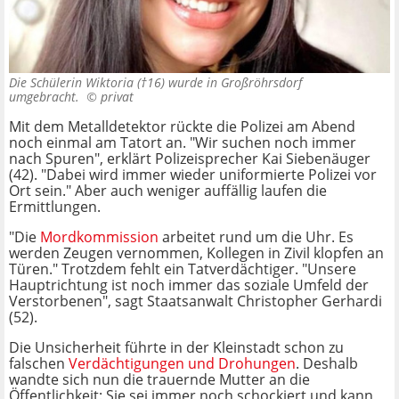
Die Schülerin Wiktoria (†16) wurde in Großröhrsdorf
umgebracht. ©
privat
Mit dem Metalldetektor rückte die Polizei am Abend
noch einmal am Tatort an. "Wir suchen noch immer
nach Spuren", erklärt Polizeisprecher Kai Siebenäuger
(42). "Dabei wird immer wieder uniformierte Polizei vor
Ort sein." Aber auch weniger auffällig laufen die
Ermittlungen.
"Die
Mordkommission
arbeitet rund um die Uhr. Es
werden Zeugen vernommen, Kollegen in Zivil klopfen an
Türen." Trotzdem fehlt ein Tatverdächtiger. "Unsere
Hauptrichtung ist noch immer das soziale Umfeld der
Verstorbenen", sagt Staatsanwalt Christopher Gerhardi
(52).
Die Unsicherheit führte in der Kleinstadt schon zu
falschen
Verdächtigungen und Drohungen
. Deshalb
wandte sich nun die trauernde Mutter an die
Öffentlichkeit: Sie sei immer noch schockiert und kann