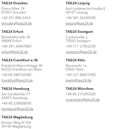
TAG24 Dresden
TAG24 Leipzig
Ostra-Allee 18
Karl-Liebknecht-Straße 8
01067 Dresden
04107 Leipzig
+49 351 888-2424
+49 341 24250430
dresden@tag24.de
leipzig@tag24.de
TAG24 Erfurt
TAG24 Stuttgart
Bahnhofstraße 38
Curiestraße 2
99084 Erfurt
70563 Stuttgart
+49 361 34947880
+49 711 21952530
erfurt@tag24.de
stuttgart@tag24.de
TAG24 Frankfurt a. M.
TAG24 Köln
Friedrich-Ebert-Anlage 36
Neumarkt 1a
60325 Frankfurt am Main
50667 Köln
+49 69 348750580
+49 221 98651990
frankfurt@tag24.de
koeln@tag24.de
TAG24 Hamburg
TAG24 München
Am Sandtorkai 77
+49 89 215390320
20457 Hamburg
muenchen@tag24.de
+49 40 228608090
hamburg@tag24.de
TAG24 Magdeburg
Breiter Weg 8-10A
39104 Magdeburg