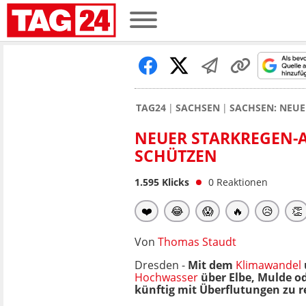
TAG24
SACHSEN
SACHSEN: NEUE
NEUER STARKREGEN-
SCHÜTZEN
1.595
Klicks
0
Reaktionen
❤️
😂
😱
🔥
😥
👏
Von
Thomas Staudt
Dresden -
Mit dem
Klimawandel
Hochwasser
über Elbe, Mulde o
künftig mit Überflutungen zu r