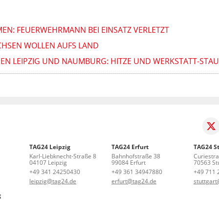
MEN: FEUERWEHRMANN BEI EINSATZ VERLETZT
ACHSEN WOLLEN AUFS LAND
HEN LEIPZIG UND NAUMBURG: HITZE UND WERKSTATT-STAU
TAG24 Leipzig
TAG24 Erfurt
TAG24 St
Karl-Liebknecht-Straße 8
Bahnhofstraße 38
Curiestr
04107 Leipzig
99084 Erfurt
70563 Stu
+49 341 24250430
+49 361 34947880
+49 711 
leipzig@tag24.de
erfurt@tag24.de
stuttgar
g