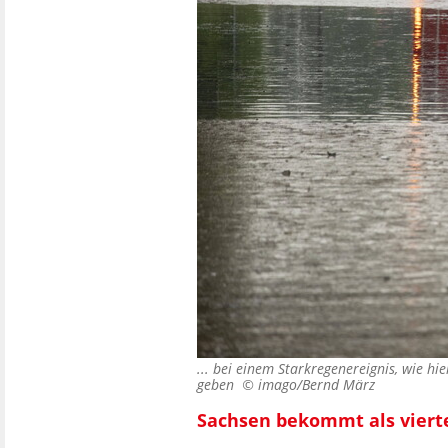
... bei einem Starkregenereignis, wie h
geben ©
imago/Bernd März
Sachsen bekommt als viert