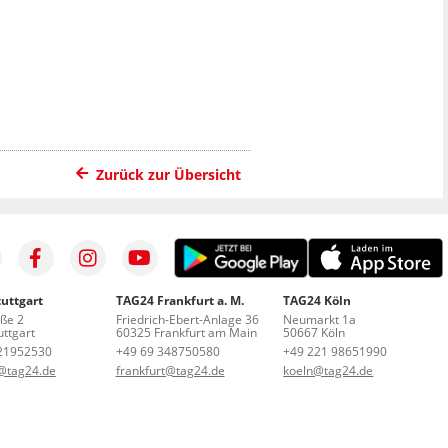
Zurück zur Übersicht
uttgart
TAG24 Frankfurt a. M.
TAG24 Köln
aße 2
Friedrich-Ebert-Anlage 36
Neumarkt 1a
ttgart
60325 Frankfurt am Main
50667 Köln
21952530
+49 69 348750580
+49 221 98651990
t@tag24.de
frankfurt@tag24.de
koeln@tag24.de