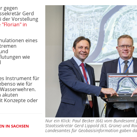
er gegen
ssekretär Gerd
i der Vorstellung
"Florian" in
mulationen eines
xtremen
 und
flutungen wie
d
es Instrument für
benso wie für
 Wasserwehren.
m akuten
it Konzepte oder
Nur ein Klick: Paul Becker (66) vom Bundesamt 
Staatssekretär Gerd Lippold (63, Grüne) und Ronn
EN IN SACHSEN
Landesamtes für Geobasisinformation gaben da