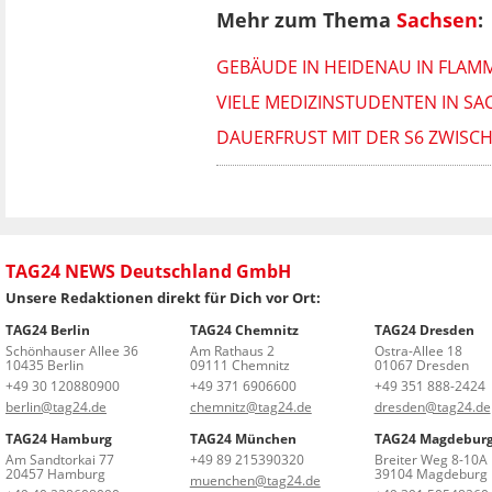
Mehr zum Thema
Sachsen
:
GEBÄUDE IN HEIDENAU IN FLAM
VIELE MEDIZINSTUDENTEN IN S
DAUERFRUST MIT DER S6 ZWISC
TAG24 NEWS Deutschland GmbH
Unsere Redaktionen direkt für Dich vor Ort:
TAG24 Berlin
TAG24 Chemnitz
TAG24 Dresden
Schönhauser Allee 36
Am Rathaus 2
Ostra-Allee 18
10435 Berlin
09111 Chemnitz
01067 Dresden
+49 30 120880900
+49 371 6906600
+49 351 888-2424
berlin@tag24.de
chemnitz@tag24.de
dresden@tag24.de
TAG24 Hamburg
TAG24 München
TAG24 Magdebur
Am Sandtorkai 77
+49 89 215390320
Breiter Weg 8-10A
20457 Hamburg
39104 Magdeburg
muenchen@tag24.de