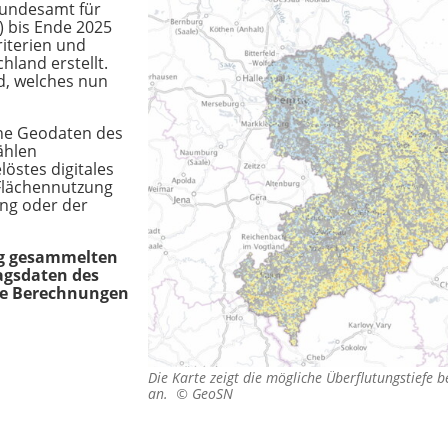
Bundesamt für
 bis Ende 2025
iterien und
land erstellt.
d, welches nun
ene Geodaten des
ählen
östes digitales
Flächennutzung
ung oder der
ig gesammelten
agsdaten des
ie Berechnungen
Die Karte zeigt die mögliche Überflutungstiefe 
an. ©
GeoSN