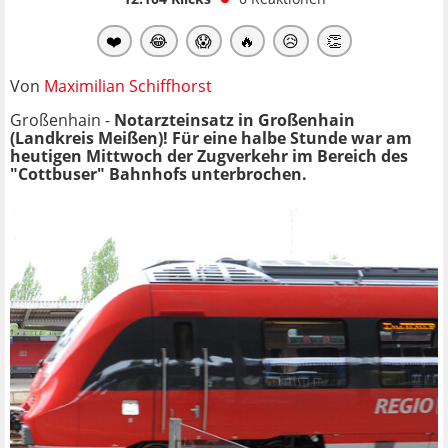
❤️
😂
😱
🔥
😥
👏
Von
Maximilian Schiffhorst
Großenhain -
Notarzteinsatz in Großenhain
(Landkreis Meißen)! Für eine halbe Stunde war am
heutigen Mittwoch der Zugverkehr im Bereich des
"Cottbuser" Bahnhofs unterbrochen.