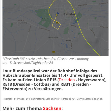
"Christoph 38" setzte zwischen den Gleisen zur Landung
an. ©
Screenshot/Flightradar24
Laut Bundespolizei war der Bahnhof infolge des
Hubschrauber-Einsatzes bis 11.47 Uhr voll gesperrt.
Es kam auf den Linien RE15 (
Dresden
- Hoyerswerda),
RE18 (Dresden - Cottbus) und RB31 (Dresden -
Elsterwerda) zu Verspätungen.
Titelfoto: Montage: DRF Luftrettung, Screenshot/Flightradar24, Bernd Settnik dpa/lbn
Mehr zum Thema
Sachsen
: