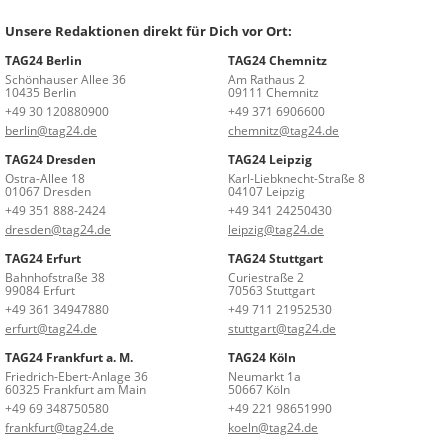
Unsere Redaktionen direkt für Dich vor Ort:
TAG24 Berlin
TAG24 Chemnitz
Schönhauser Allee 36
Am Rathaus 2
10435 Berlin
09111 Chemnitz
+49 30 120880900
+49 371 6906600
berlin@tag24.de
chemnitz@tag24.de
TAG24 Dresden
TAG24 Leipzig
Ostra-Allee 18
Karl-Liebknecht-Straße 8
01067 Dresden
04107 Leipzig
+49 351 888-2424
+49 341 24250430
dresden@tag24.de
leipzig@tag24.de
TAG24 Erfurt
TAG24 Stuttgart
Bahnhofstraße 38
Curiestraße 2
99084 Erfurt
70563 Stuttgart
+49 361 34947880
+49 711 21952530
erfurt@tag24.de
stuttgart@tag24.de
TAG24 Frankfurt a. M.
TAG24 Köln
Friedrich-Ebert-Anlage 36
Neumarkt 1a
60325 Frankfurt am Main
50667 Köln
+49 69 348750580
+49 221 98651990
frankfurt@tag24.de
koeln@tag24.de