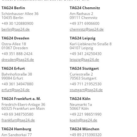
TAG24 Berlin
TAG24 Chemnitz
Schönhauser Allee 36
Am Rathaus 2
10435 Berlin
09111 Chemnitz
+49 30 120880900
+49 371 6906600
berlin@tag24.de
chemnitz@tag24.de
TAG24 Dresden
TAG24 Leipzig
Ostra-Allee 18
Karl-Liebknecht-Straße 8
01067 Dresden
04107 Leipzig
+49 351 888-2424
+49 341 24250430
dresden@tag24.de
leipzig@tag24.de
TAG24 Erfurt
TAG24 Stuttgart
Bahnhofstraße 38
Curiestraße 2
99084 Erfurt
70563 Stuttgart
+49 361 34947880
+49 711 21952530
erfurt@tag24.de
stuttgart@tag24.de
TAG24 Frankfurt a. M.
TAG24 Köln
Friedrich-Ebert-Anlage 36
Neumarkt 1a
60325 Frankfurt am Main
50667 Köln
+49 69 348750580
+49 221 98651990
frankfurt@tag24.de
koeln@tag24.de
TAG24 Hamburg
TAG24 München
Am Sandtorkai 77
+49 89 215390320