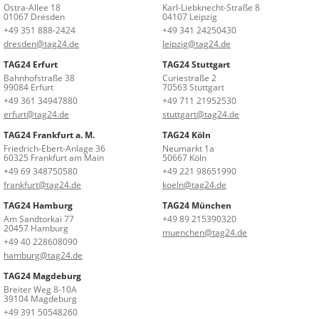
Ostra-Allee 18
Karl-Liebknecht-Straße 8
01067 Dresden
04107 Leipzig
+49 351 888-2424
+49 341 24250430
dresden@tag24.de
leipzig@tag24.de
TAG24 Erfurt
TAG24 Stuttgart
Bahnhofstraße 38
Curiestraße 2
99084 Erfurt
70563 Stuttgart
+49 361 34947880
+49 711 21952530
erfurt@tag24.de
stuttgart@tag24.de
TAG24 Frankfurt a. M.
TAG24 Köln
Friedrich-Ebert-Anlage 36
Neumarkt 1a
60325 Frankfurt am Main
50667 Köln
+49 69 348750580
+49 221 98651990
frankfurt@tag24.de
koeln@tag24.de
TAG24 Hamburg
TAG24 München
Am Sandtorkai 77
+49 89 215390320
20457 Hamburg
muenchen@tag24.de
+49 40 228608090
hamburg@tag24.de
TAG24 Magdeburg
Breiter Weg 8-10A
39104 Magdeburg
+49 391 50548260