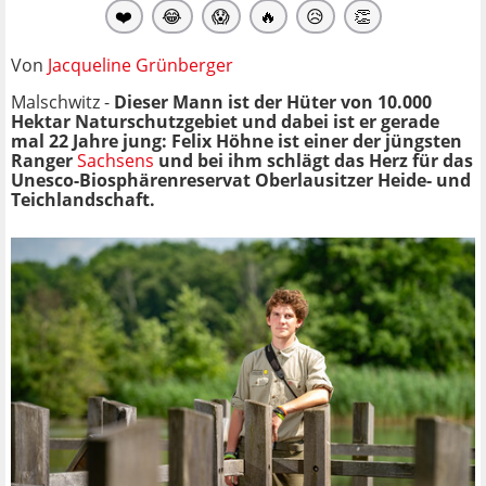
❤️
😂
😱
🔥
😥
👏
Von
Jacqueline Grünberger
Malschwitz -
Dieser Mann ist der Hüter von 10.000
Hektar Naturschutzgebiet und dabei ist er gerade
mal 22 Jahre jung: Felix Höhne ist einer der jüngsten
Ranger
Sachsens
und bei ihm schlägt das Herz für das
Unesco-Biosphärenreservat Oberlausitzer Heide- und
Teichlandschaft.