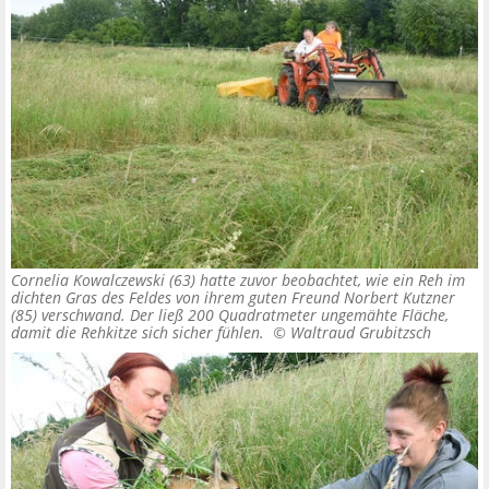
Cornelia Kowalczewski (63) hatte zuvor beobachtet, wie ein Reh im
dichten Gras des Feldes von ihrem guten Freund Norbert Kutzner
(85) verschwand. Der ließ 200 Quadratmeter ungemähte Fläche,
damit die Rehkitze sich sicher fühlen. ©
Waltraud Grubitzsch