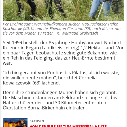
Per Drohne samt Wärmebildkamera suchen Naturschützer Heike
Koschnicke (40, l.) und ihr Ehemann Christian (39) nach Kitzen, um
sie vor dem Mähen zu retten. ©
Waltraud Grubitzsch
Seit 1999 bestellt der 85-jährige Hobbylandwirt Norbert
Kutzner in Pegau (Landkreis Leipzig) 1,2 Hektar Land. Vor
ein paar Tagen beobachtete seine gute Bekannte, wie
ein Reh in das Feld ging, das zur Heu-Ernte bestimmt
war.
"Ich bin gerannt von Pontius bis Pilatus, als ich wusste,
die wollen heute mähen", berichtet Cornelia
Kowalczewski (63) lachend.
Denn ihre stundenlangen Mühen haben sich gelohnt.
Die Maschinen standen am Feldrand so lange still, bis
Naturschützer der rund 30 Kilometer entfernten
Ökostation Borna-Birkenhain eintrafen.
SACHSEN
VON DER ELBE BIS ZUM MISSISSIPPI: HEUTE