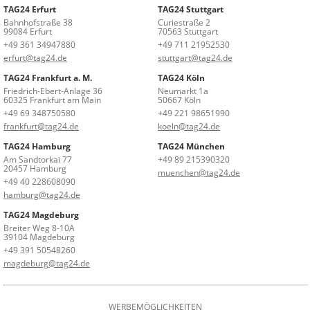
TAG24 Erfurt
TAG24 Stuttgart
Bahnhofstraße 38
Curiestraße 2
99084 Erfurt
70563 Stuttgart
+49 361 34947880
+49 711 21952530
erfurt@tag24.de
stuttgart@tag24.de
TAG24 Frankfurt a. M.
TAG24 Köln
Friedrich-Ebert-Anlage 36
Neumarkt 1a
60325 Frankfurt am Main
50667 Köln
+49 69 348750580
+49 221 98651990
frankfurt@tag24.de
koeln@tag24.de
TAG24 Hamburg
TAG24 München
Am Sandtorkai 77
+49 89 215390320
20457 Hamburg
muenchen@tag24.de
+49 40 228608090
hamburg@tag24.de
TAG24 Magdeburg
Breiter Weg 8-10A
39104 Magdeburg
+49 391 50548260
magdeburg@tag24.de
WERBEMÖGLICHKEITEN