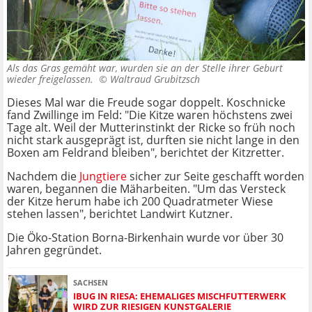
Als das Gras gemäht war, wurden sie an der Stelle ihrer Geburt
wieder freigelassen. ©
Waltraud Grubitzsch
Dieses Mal war die Freude sogar doppelt. Koschnicke
fand Zwillinge im Feld: "Die Kitze waren höchstens zwei
Tage alt. Weil der Mutterinstinkt der Ricke so früh noch
nicht stark ausgeprägt ist, durften sie nicht lange in den
Boxen am Feldrand bleiben", berichtet der Kitzretter.
Nachdem die
Jungtiere
sicher zur Seite geschafft worden
waren, begannen die Mäharbeiten. "Um das Versteck
der Kitze herum habe ich 200 Quadratmeter Wiese
stehen lassen", berichtet Landwirt Kutzner.
Die Öko-Station Borna-Birkenhain wurde vor über 30
Jahren gegründet.
SACHSEN
IBUG IN RIESA: EHEMALIGES MISCHFUTTERWERK
WIRD ZUR RIESIGEN KUNSTGALERIE