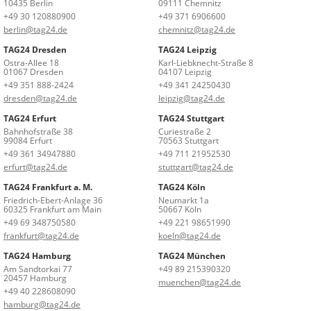
10435 Berlin
09111 Chemnitz
+49 30 120880900
+49 371 6906600
berlin@tag24.de
chemnitz@tag24.de
TAG24 Dresden
TAG24 Leipzig
Ostra-Allee 18
Karl-Liebknecht-Straße 8
01067 Dresden
04107 Leipzig
+49 351 888-2424
+49 341 24250430
dresden@tag24.de
leipzig@tag24.de
TAG24 Erfurt
TAG24 Stuttgart
Bahnhofstraße 38
Curiestraße 2
99084 Erfurt
70563 Stuttgart
+49 361 34947880
+49 711 21952530
erfurt@tag24.de
stuttgart@tag24.de
TAG24 Frankfurt a. M.
TAG24 Köln
Friedrich-Ebert-Anlage 36
Neumarkt 1a
60325 Frankfurt am Main
50667 Köln
+49 69 348750580
+49 221 98651990
frankfurt@tag24.de
koeln@tag24.de
TAG24 Hamburg
TAG24 München
Am Sandtorkai 77
+49 89 215390320
20457 Hamburg
muenchen@tag24.de
+49 40 228608090
hamburg@tag24.de