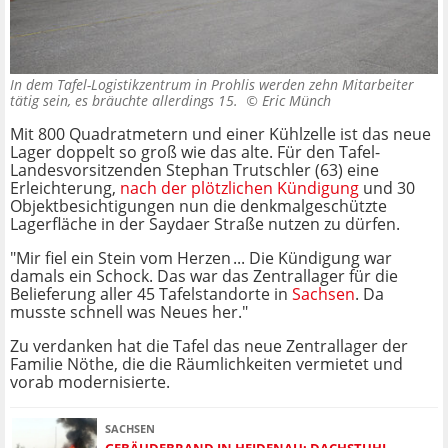
In dem Tafel-Logistikzentrum in Prohlis werden zehn Mitarbeiter
tätig sein, es bräuchte allerdings 15. ©
Eric Münch
Mit 800 Quadratmetern und einer Kühlzelle ist das neue
Lager doppelt so groß wie das alte. Für den Tafel-
Landesvorsitzenden Stephan Trutschler (63) eine
Erleichterung,
nach der plötzlichen Kündigung
und 30
Objektbesichtigungen nun die denkmalgeschützte
Lagerfläche in der Saydaer Straße nutzen zu dürfen.
"Mir fiel ein Stein vom Herzen ... Die Kündigung war
damals ein Schock. Das war das Zentrallager für die
Belieferung aller 45 Tafelstandorte in
Sachsen
. Da
musste schnell was Neues her."
Zu verdanken hat die Tafel das neue Zentrallager der
Familie Nöthe, die die Räumlichkeiten vermietet und
vorab modernisierte.
SACHSEN
GEBÄUDEBRAND IN HEIDENAU: DACHSTUHL