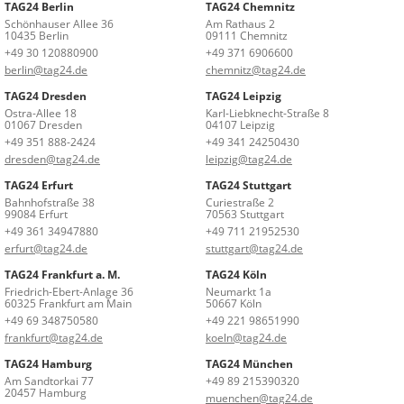
TAG24 Berlin
TAG24 Chemnitz
Schönhauser Allee 36
Am Rathaus 2
10435 Berlin
09111 Chemnitz
+49 30 120880900
+49 371 6906600
berlin@tag24.de
chemnitz@tag24.de
TAG24 Dresden
TAG24 Leipzig
Ostra-Allee 18
Karl-Liebknecht-Straße 8
01067 Dresden
04107 Leipzig
+49 351 888-2424
+49 341 24250430
dresden@tag24.de
leipzig@tag24.de
TAG24 Erfurt
TAG24 Stuttgart
Bahnhofstraße 38
Curiestraße 2
99084 Erfurt
70563 Stuttgart
+49 361 34947880
+49 711 21952530
erfurt@tag24.de
stuttgart@tag24.de
TAG24 Frankfurt a. M.
TAG24 Köln
Friedrich-Ebert-Anlage 36
Neumarkt 1a
60325 Frankfurt am Main
50667 Köln
+49 69 348750580
+49 221 98651990
frankfurt@tag24.de
koeln@tag24.de
TAG24 Hamburg
TAG24 München
Am Sandtorkai 77
+49 89 215390320
20457 Hamburg
muenchen@tag24.de