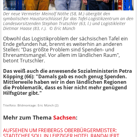
Der neue Vermieter Meinolf Nöthe (58, M.) übergibt den
symbolischen Haustürschlüssel für das Tafel-Logistikzentrum an den
Landesvorsitzenden Stephan Trutschler (63, l.) und Logistikleiter
Dietmar Haase (83, r.). ©
Eric Münch
Obwohl das Logistikproblem der sächsischen Tafel ein
Ende gefunden hat, brennt es weiterhin an anderen
Stellen: "Das größte Problem sind Spenden- und
Ehrenamtsmangel. Vor allem im ländlichen Raum",
betont Trutschler.
Das weiß auch die anwesende Sozialministerin Petra
Köpping (66): "Damals gab es noch genug Spenden.
Mittlerweile haben wir in den ländlichen Regionen
die Problematik, dass es hier nicht mehr genügend
Hilfsgüter gibt."
Titelfoto: Bildmontage: Eric Münch (2)
Mehr zum Thema
Sachsen
:
AUFSEHEN UM FREIBERGS OBERBÜRGERMEISTER:
STADTCHEF SOLL IN LEIPZIGER HOTEL RANDALIERT