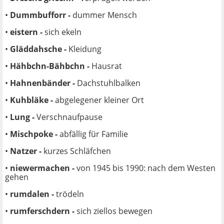
•
Dummbufforr -
dummer Mensch
•
eistern -
sich ekeln
•
Gläddahsche -
Kleidung
•
Hähbchn-Bähbchn -
Hausrat
•
Hahnenbänder -
Dachstuhlbalken
•
Kuhbläke -
abgelegener kleiner Ort
•
Lung -
Verschnaufpause
•
Mischpoke -
abfällig für Familie
•
Natzer -
kurzes Schläfchen
•
niewermachen -
von 1945 bis 1990: nach dem Westen
gehen
•
rumdalen -
trödeln
•
rumferschdern -
sich ziellos bewegen