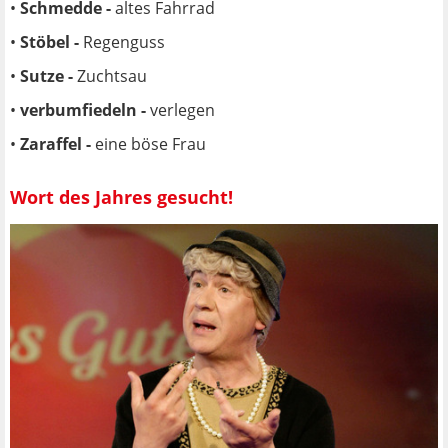
•
Schmedde -
altes Fahrrad
•
Stöbel -
Regenguss
•
Sutze -
Zuchtsau
•
verbumfiedeln -
verlegen
•
Zaraffel -
eine böse Frau
Wort des Jahres gesucht!