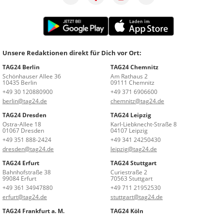
Unsere Redaktionen direkt für Dich vor Ort:
TAG24 Berlin
TAG24 Chemnitz
Schönhauser Allee 36
Am Rathaus 2
10435 Berlin
09111 Chemnitz
+49 30 120880900
+49 371 6906600
berlin@tag24.de
chemnitz@tag24.de
TAG24 Dresden
TAG24 Leipzig
Ostra-Allee 18
Karl-Liebknecht-Straße 8
01067 Dresden
04107 Leipzig
+49 351 888-2424
+49 341 24250430
dresden@tag24.de
leipzig@tag24.de
TAG24 Erfurt
TAG24 Stuttgart
Bahnhofstraße 38
Curiestraße 2
99084 Erfurt
70563 Stuttgart
+49 361 34947880
+49 711 21952530
erfurt@tag24.de
stuttgart@tag24.de
TAG24 Frankfurt a. M.
TAG24 Köln