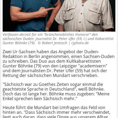
Verfassen derzeit für ein "branchenübliches Honorar" den
sächsischen Duden: Journalist Dr. Peter Ufer (59, l.) und Kabarettist
Gunter Böhnke (79). ©
Robert Jentzsch | rjphoto.de
Zwei Ur-Sachsen haben das Angebot der Duden-
Redaktion in Berlin angenommen, einen Sachsen-Duden
zu schreiben. Das Duo aus dem Kultkabarettisten
Gunter Böhnke (79) von den Leipziger "academixern"
und dem Journalisten Dr. Peter Ufer (59) hat sich der
Rettung der sächsischen Mundart verschrieben.
"Sächsisch war zu Goethes Zeiten sogar einmal die
geachtetste Sprache in Deutschland", weiß Böhnke.
Doch das ist lange her. Böhnke muss zugeben: "Meine
Enkel sprechen kein Sächsisch mehr."
Heute führt die Mundart bei Umfragen das Feld von
hinten an. "Dass Sächsisch immer mehr verschwindet,
liegt auch daran, dass viele Dinge aus unserem Alltag