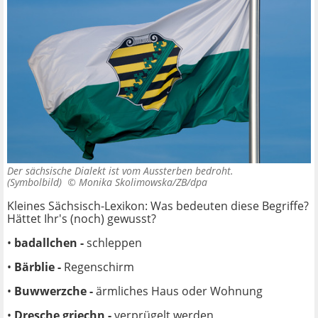
Der sächsische Dialekt ist vom Aussterben bedroht.
(Symbolbild) ©
Monika Skolimowska/ZB/dpa
Kleines Sächsisch-Lexikon: Was bedeuten diese Begriffe?
Hättet Ihr's (noch) gewusst?
•
badallchen -
schleppen
•
Bärblie -
Regenschirm
•
Buwwerzche -
ärmliches Haus oder Wohnung
•
Dresche griechn -
verprügelt werden