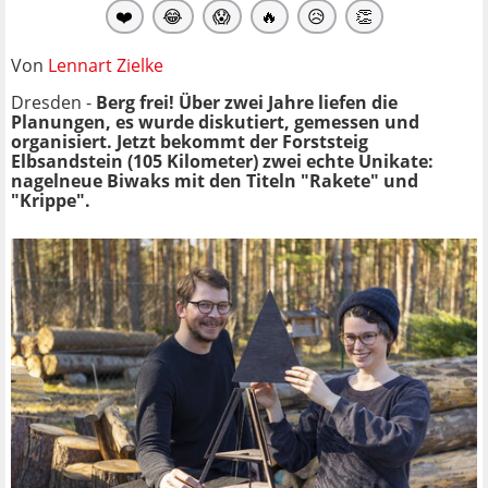
❤️
😂
😱
🔥
😥
👏
Von
Lennart Zielke
Dresden -
Berg frei! Über zwei Jahre liefen die
Planungen, es wurde diskutiert, gemessen und
organisiert. Jetzt bekommt der Forststeig
Elbsandstein (105 Kilometer) zwei echte Unikate:
nagelneue Biwaks mit den Titeln "Rakete" und
"Krippe".