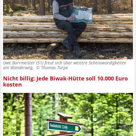
Uwe Borrmeister (51) freut sich über weitere Sehenswürdigkeiten
am Wanderweg. ©
Thomas Türpe
Nicht billig: Jede Biwak-Hütte soll 10.000 Euro
kosten