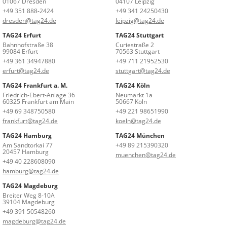
01067 Dresden
04107 Leipzig
+49 351 888-2424
+49 341 24250430
dresden@tag24.de
leipzig@tag24.de
TAG24 Erfurt
TAG24 Stuttgart
Bahnhofstraße 38
Curiestraße 2
99084 Erfurt
70563 Stuttgart
+49 361 34947880
+49 711 21952530
erfurt@tag24.de
stuttgart@tag24.de
TAG24 Frankfurt a. M.
TAG24 Köln
Friedrich-Ebert-Anlage 36
Neumarkt 1a
60325 Frankfurt am Main
50667 Köln
+49 69 348750580
+49 221 98651990
frankfurt@tag24.de
koeln@tag24.de
TAG24 Hamburg
TAG24 München
Am Sandtorkai 77
+49 89 215390320
20457 Hamburg
muenchen@tag24.de
+49 40 228608090
hamburg@tag24.de
TAG24 Magdeburg
Breiter Weg 8-10A
39104 Magdeburg
+49 391 50548260
magdeburg@tag24.de