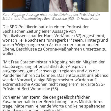
Kann Köppings Aussage nicht nachvollziehen: der Präsident des
Städte- und Gemeindetags Bert Wendsche (58). ©
Holm Helis
Die SPD-Politikerin hatte in einem Podcast der
Sächsischen Zeitung einer Aussage von
Politikwissenschaftler Hans Vorländer (67) zugestimmt,
wonach Teile Sachsens "unregierbar" seien. Hintergrund
waren Weigerungen von Akteuren der kommunalen
Ebene, Beschlüsse zu Corona-Maßnahmen umsetzen zu
wollen.
"Mit Frau Staatsministerin Köpping hat ein Mitglied der
Staatsregierung offensichtlich den Anspruch
aufgegeben, ganz Sachsen gut regieren und aus der
Pandemie führen zu können. Das enttäuscht uns ebenso
wie der Vorwurf, einige Bürgermeister würden auf
extremistische Aktionen nicht reagieren", erklärte SSG-
Präsident Bert Wendsche (58).
Von einer Ministerin, die den gesellschaftlichen
Zusammenhalt in der Bezeichnung ihres Ministeriums
trage, hätte man "einende Worte und keine spaltenden
Schuldzuweisungen gewünscht".