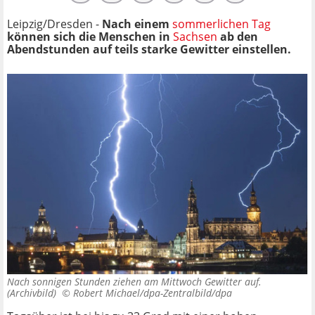
Leipzig/Dresden -
Nach einem
sommerlichen Tag
können sich die Menschen in
Sachsen
ab den
Abendstunden auf teils starke Gewitter einstellen.
Nach sonnigen Stunden ziehen am Mittwoch Gewitter auf.
(Archivbild) ©
Robert Michael/dpa-Zentralbild/dpa