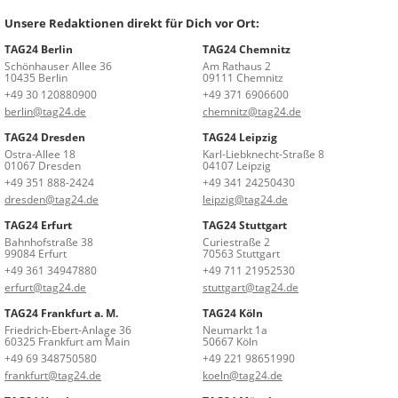
Unsere Redaktionen direkt für Dich vor Ort:
TAG24 Berlin
TAG24 Chemnitz
Schönhauser Allee 36
Am Rathaus 2
10435 Berlin
09111 Chemnitz
+49 30 120880900
+49 371 6906600
berlin@tag24.de
chemnitz@tag24.de
TAG24 Dresden
TAG24 Leipzig
Ostra-Allee 18
Karl-Liebknecht-Straße 8
01067 Dresden
04107 Leipzig
+49 351 888-2424
+49 341 24250430
dresden@tag24.de
leipzig@tag24.de
TAG24 Erfurt
TAG24 Stuttgart
Bahnhofstraße 38
Curiestraße 2
99084 Erfurt
70563 Stuttgart
+49 361 34947880
+49 711 21952530
erfurt@tag24.de
stuttgart@tag24.de
TAG24 Frankfurt a. M.
TAG24 Köln
Friedrich-Ebert-Anlage 36
Neumarkt 1a
60325 Frankfurt am Main
50667 Köln
+49 69 348750580
+49 221 98651990
frankfurt@tag24.de
koeln@tag24.de