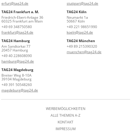
erfurt@tag24.de
stuttgart@tag24.de
TAG24 Frankfurt a. M.
TAG24 Köln
Friedrich-Ebert-Anlage 36
Neumarkt 1a
60325 Frankfurt am Main
50667 Köln
+49 69 348750580
+49 221 98651990
frankfurt@tag24.de
koeln@tag24.de
TAG24 Hamburg
TAG24 München
Am Sandtorkai 77
+49 89 215390320
20457 Hamburg
muenchen@tag24.de
+49 40 228608090
hamburg@tag24.de
TAG24 Magdeburg
Breiter Weg 8-10A
39104 Magdeburg
+49 391 50548260
magdeburg@tag24.de
WERBEMÖGLICHKEITEN
ALLE THEMEN A-Z
KONTAKT
IMPRESSUM