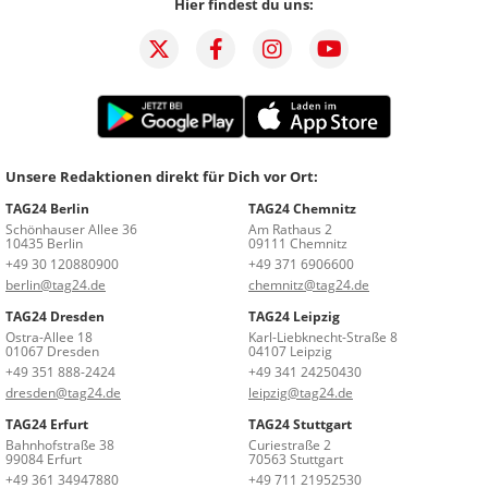
Hier findest du uns:
Unsere Redaktionen direkt für Dich vor Ort:
TAG24 Berlin
TAG24 Chemnitz
Schönhauser Allee 36
Am Rathaus 2
10435 Berlin
09111 Chemnitz
+49 30 120880900
+49 371 6906600
berlin@tag24.de
chemnitz@tag24.de
TAG24 Dresden
TAG24 Leipzig
Ostra-Allee 18
Karl-Liebknecht-Straße 8
01067 Dresden
04107 Leipzig
+49 351 888-2424
+49 341 24250430
dresden@tag24.de
leipzig@tag24.de
TAG24 Erfurt
TAG24 Stuttgart
Bahnhofstraße 38
Curiestraße 2
99084 Erfurt
70563 Stuttgart
+49 361 34947880
+49 711 21952530