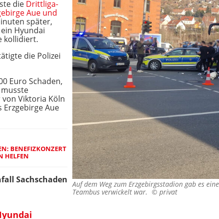
ste die
Drittliga-
ebirge Aue und
inuten später,
 ein Hyundai
kollidiert.
tigte die Polizei
00 Euro Schaden,
d musste
 von Viktoria Köln
 Erzgebirge Aue
N: BENEFIZKONZERT
N HELFEN
fall Sachschaden
Auf dem Weg zum Erzgebirgsstadion gab es einen
Teambus verwickelt war. ©
privat
Hyundai