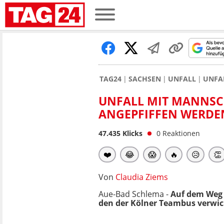
TAG24
SACHSEN
UNFALL
UNFA
UNFALL MIT MANNSCH
ANGEPFIFFEN WERDE
47.435
Klicks
0
Reaktionen
❤️
😂
😱
🔥
😥
👏
Von
Claudia Ziems
Aue-Bad Schlema -
Auf dem Weg 
den der Kölner Teambus verwic