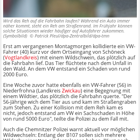
Wird das Reh auf die Fahrbahn laufen? Während ein Auto immer
näher kommt, steht ein Reh am Straßenrand. Im Frühjahr können
solche Situationen wieder häufiger auf Autofahrer zukommen.
(Symbolbild) ©
Patrick Pleul/dpa-Zentralbild/dpa-tmn
Erst am vergangenen Montagmorgen kollidierte ein VW-
Fahrer (40) kurz vor dem Ortseingang von Schöneck
(
Vogtlandkreis
) mit einem Wildschwein, das plötzlich auf
die Fahrbahn lief. Das Tier flüchtete nach dem Unfall in
den Wald. An dem VW entstand ein Schaden von rund
2000 Euro.
Eine Woche zuvor hatte ebenfalls ein VW-Fahrer (56) in
Niederfrohna (Landkreis
Zwickau
) eine Begegnung mit
einem Wildtier, das plötzlich die Fahrbahn querte. "Der
56-Jährige wich dem Tier aus und kam im Straßengraben
zum Stehen. Zu einer Kollision mit dem Reh kam es
nicht, jedoch entstand am VW ein Sachschaden in Höhe
von rund 5000 Euro", teilte die Polizei zu dem Fall mit.
Auch die Chemnitzer Polizei warnt aktuell vor möglichen
Wildwechseln: Entlang der B107 sollen sich mehrere