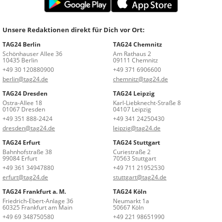
Unsere Redaktionen direkt für Dich vor Ort:
TAG24 Berlin
TAG24 Chemnitz
Schönhauser Allee 36
Am Rathaus 2
10435 Berlin
09111 Chemnitz
+49 30 120880900
+49 371 6906600
berlin@tag24.de
chemnitz@tag24.de
TAG24 Dresden
TAG24 Leipzig
Ostra-Allee 18
Karl-Liebknecht-Straße 8
01067 Dresden
04107 Leipzig
+49 351 888-2424
+49 341 24250430
dresden@tag24.de
leipzig@tag24.de
TAG24 Erfurt
TAG24 Stuttgart
Bahnhofstraße 38
Curiestraße 2
99084 Erfurt
70563 Stuttgart
+49 361 34947880
+49 711 21952530
erfurt@tag24.de
stuttgart@tag24.de
TAG24 Frankfurt a. M.
TAG24 Köln
Friedrich-Ebert-Anlage 36
Neumarkt 1a
60325 Frankfurt am Main
50667 Köln
+49 69 348750580
+49 221 98651990