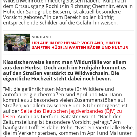
Wildschweinrotten niedergelassen haben. "Kurz nach
dem Ortsausgang Rochlitz in Richtung Chemnitz, etwa in
Höhe der Sandgrube Biesern, ist aktuell besondere
Vorsicht geboten." In dem Bereich sollen künftig
entsprechende Schilder auf die Gefahr hinweisen.
VOGTLAND
URLAUB IN DER HEIMAT: VOGTLAND, HINTER
SANFTEN HÜGELN WARTEN BÄDER UND KULTUR
Klassischerweise kennt man Wildunfälle vor allem
aus dem Herbst. Doch auch im Frühjahr kommt es
auf den Straßen verstärkt zu Wildwechseln. Die
eigentliche Hochzeit steht dabei noch bevor.
"Mit die gefährlichsten Monate für Wildtiere und
Autofahrer gleichermaßen sind April und Mai. Dann
kommt es zu besonders vielen Zusammenstößen auf
Straßen, vor allem zwischen 6 und 8 Uhr morgens", ist
auf der
Seite des Deutschen Jagdverbandes (DJV) zu
lesen
. Auch das Tierfund-Kataster warnt: "Nach der
Zeitumstellung ist besondere Vorsicht gefragt." Am
häufigsten trifft es dabei Rehe. "Fast ein Viertel alle Rehe,
die im Verkehr sterben, kommen im April und Mai unter