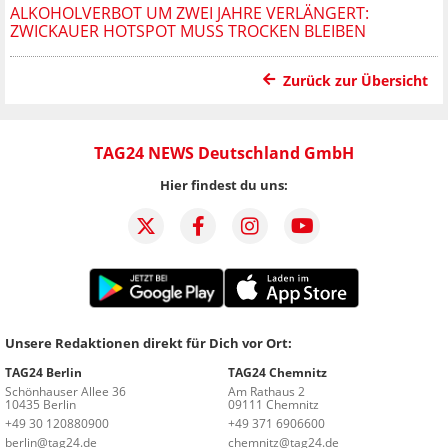
ALKOHOLVERBOT UM ZWEI JAHRE VERLÄNGERT:
ZWICKAUER HOTSPOT MUSS TROCKEN BLEIBEN
Zurück zur Übersicht
TAG24 NEWS Deutschland GmbH
Hier findest du uns:
Unsere Redaktionen direkt für Dich vor Ort:
TAG24 Berlin
TAG24 Chemnitz
Schönhauser Allee 36
Am Rathaus 2
10435 Berlin
09111 Chemnitz
+49 30 120880900
+49 371 6906600
berlin@tag24.de
chemnitz@tag24.de