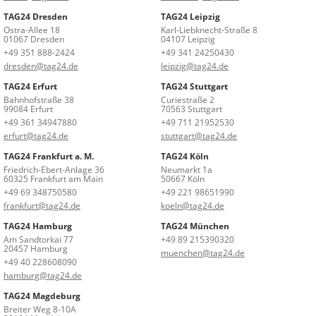
TAG24 Dresden
TAG24 Leipzig
Ostra-Allee 18
Karl-Liebknecht-Straße 8
01067 Dresden
04107 Leipzig
+49 351 888-2424
+49 341 24250430
dresden@tag24.de
leipzig@tag24.de
TAG24 Erfurt
TAG24 Stuttgart
Bahnhofstraße 38
Curiestraße 2
99084 Erfurt
70563 Stuttgart
+49 361 34947880
+49 711 21952530
erfurt@tag24.de
stuttgart@tag24.de
TAG24 Frankfurt a. M.
TAG24 Köln
Friedrich-Ebert-Anlage 36
Neumarkt 1a
60325 Frankfurt am Main
50667 Köln
+49 69 348750580
+49 221 98651990
frankfurt@tag24.de
koeln@tag24.de
TAG24 Hamburg
TAG24 München
Am Sandtorkai 77
+49 89 215390320
20457 Hamburg
muenchen@tag24.de
+49 40 228608090
hamburg@tag24.de
TAG24 Magdeburg
Breiter Weg 8-10A