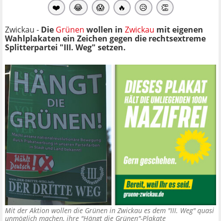
❤️
😂
😱
🔥
😥
👏
Zwickau -
Die
Grünen
wollen in
Zwickau
mit eigenen
Wahlplakaten ein Zeichen gegen die rechtsextreme
Splitterpartei "III. Weg" setzen.
Mit der Aktion wollen die Grünen in Zwickau es dem "III. Weg" quasi
unmöglich machen, ihre "Hängt die Grünen"-Plakate