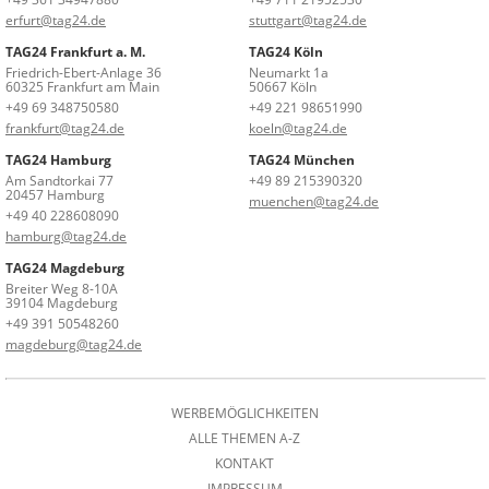
erfurt@tag24.de
stuttgart@tag24.de
TAG24 Frankfurt a. M.
TAG24 Köln
Friedrich-Ebert-Anlage 36
Neumarkt 1a
60325 Frankfurt am Main
50667 Köln
+49 69 348750580
+49 221 98651990
frankfurt@tag24.de
koeln@tag24.de
TAG24 Hamburg
TAG24 München
Am Sandtorkai 77
+49 89 215390320
20457 Hamburg
muenchen@tag24.de
+49 40 228608090
hamburg@tag24.de
TAG24 Magdeburg
Breiter Weg 8-10A
39104 Magdeburg
+49 391 50548260
magdeburg@tag24.de
WERBEMÖGLICHKEITEN
ALLE THEMEN A-Z
KONTAKT
IMPRESSUM