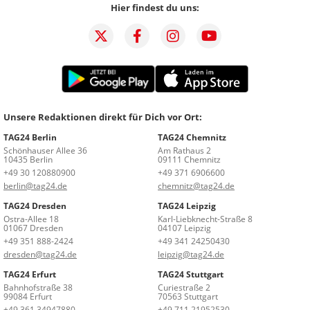
Hier findest du uns:
Unsere Redaktionen direkt für Dich vor Ort:
TAG24 Berlin
TAG24 Chemnitz
Schönhauser Allee 36
Am Rathaus 2
10435 Berlin
09111 Chemnitz
+49 30 120880900
+49 371 6906600
berlin@tag24.de
chemnitz@tag24.de
TAG24 Dresden
TAG24 Leipzig
Ostra-Allee 18
Karl-Liebknecht-Straße 8
01067 Dresden
04107 Leipzig
+49 351 888-2424
+49 341 24250430
dresden@tag24.de
leipzig@tag24.de
TAG24 Erfurt
TAG24 Stuttgart
Bahnhofstraße 38
Curiestraße 2
99084 Erfurt
70563 Stuttgart
+49 361 34947880
+49 711 21952530