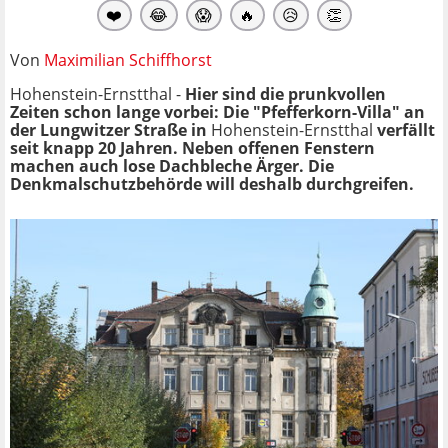
❤️
😂
😱
🔥
😥
👏
Von
Maximilian Schiffhorst
Hohenstein-Ernstthal -
Hier sind die prunkvollen
Zeiten schon lange vorbei: Die "Pfefferkorn-Villa" an
der Lungwitzer Straße in
Hohenstein-Ernstthal
verfällt
seit knapp 20 Jahren. Neben offenen Fenstern
machen auch lose Dachbleche Ärger. Die
Denkmalschutzbehörde will deshalb durchgreifen.