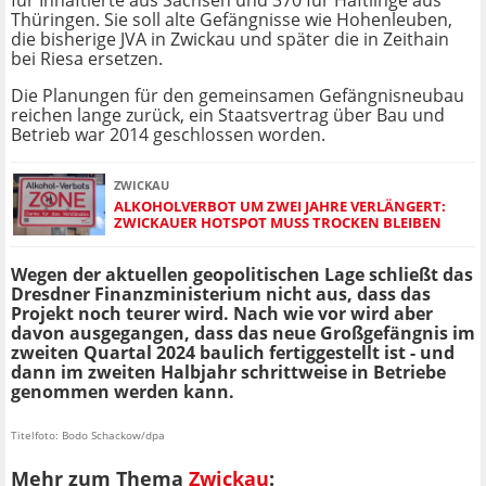
für Inhaftierte aus Sachsen und 370 für Häftlinge aus
Thüringen. Sie soll alte Gefängnisse wie Hohenleuben,
die bisherige JVA in Zwickau und später die in Zeithain
bei Riesa ersetzen.
Die Planungen für den gemeinsamen Gefängnisneubau
reichen lange zurück, ein Staatsvertrag über Bau und
Betrieb war 2014 geschlossen worden.
ZWICKAU
ALKOHOLVERBOT UM ZWEI JAHRE VERLÄNGERT:
ZWICKAUER HOTSPOT MUSS TROCKEN BLEIBEN
Wegen der aktuellen geopolitischen Lage schließt das
Dresdner Finanzministerium nicht aus, dass das
Projekt noch teurer wird. Nach wie vor wird aber
davon ausgegangen, dass das neue Großgefängnis im
zweiten Quartal 2024 baulich fertiggestellt ist - und
dann im zweiten Halbjahr schrittweise in Betriebe
genommen werden kann.
Titelfoto: Bodo Schackow/dpa
Mehr zum Thema
Zwickau
: