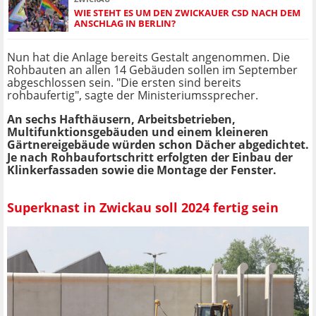
WIE STEHT ES UM DEN ZWICKAUER CSD NACH DEM
ANSCHLAG IN BERLIN?
Nun hat die Anlage bereits Gestalt angenommen. Die
Rohbauten an allen 14 Gebäuden sollen im September
abgeschlossen sein. "Die ersten sind bereits
rohbaufertig", sagte der Ministeriumssprecher.
An sechs Hafthäusern, Arbeitsbetrieben,
Multifunktionsgebäuden und einem kleineren
Gärtnereigebäude würden schon Dächer abgedichtet.
Je nach Rohbaufortschritt erfolgten der Einbau der
Klinkerfassaden sowie die Montage der Fenster.
Superknast in Zwickau soll 2024 fertig sein