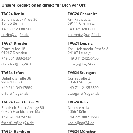
Unsere Redaktionen direkt für Dich vor Ort:
TAG24 Berlin
TAG24 Chemnitz
Schönhauser Allee 36
Am Rathaus 2
10435 Berlin
09111 Chemnitz
+49 30 120880900
+49 371 6906600
berlin@tag24.de
chemnitz@tag24.de
TAG24 Dresden
TAG24 Leipzig
Ostra-Allee 18
Karl-Liebknecht-Straße 8
01067 Dresden
04107 Leipzig
+49 351 888-2424
+49 341 24250430
dresden@tag24.de
leipzig@tag24.de
TAG24 Erfurt
TAG24 Stuttgart
Bahnhofstraße 38
Curiestraße 2
99084 Erfurt
70563 Stuttgart
+49 361 34947880
+49 711 21952530
erfurt@tag24.de
stuttgart@tag24.de
TAG24 Frankfurt a. M.
TAG24 Köln
Friedrich-Ebert-Anlage 36
Neumarkt 1a
60325 Frankfurt am Main
50667 Köln
+49 69 348750580
+49 221 98651990
frankfurt@tag24.de
koeln@tag24.de
TAG24 Hamburg
TAG24 München