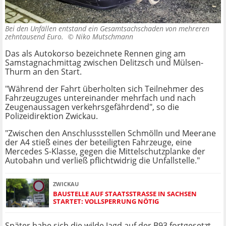
Bei den Unfällen entstand ein Gesamtsachschaden von mehreren
zehntausend Euro. ©
Niko Mutschmann
Das als Autokorso bezeichnete Rennen ging am
Samstagnachmittag zwischen Delitzsch und Mülsen-
Thurm an den Start.
"Während der Fahrt überholten sich Teilnehmer des
Fahrzeugzuges untereinander mehrfach und nach
Zeugenaussagen verkehrsgefährdend", so die
Polizeidirektion Zwickau.
"Zwischen den Anschlussstellen Schmölln und Meerane
der A4 stieß eines der beteiligten Fahrzeuge, eine
Mercedes S-Klasse, gegen die Mittelschutzplanke der
Autobahn und verließ pflichtwidrig die Unfallstelle."
ZWICKAU
BAUSTELLE AUF STAATSSTRASSE IN SACHSEN S
TARTET: VOLLSPERRUNG NÖTIG
Später habe sich die wilde Jagd auf der B93 fortgesetzt.