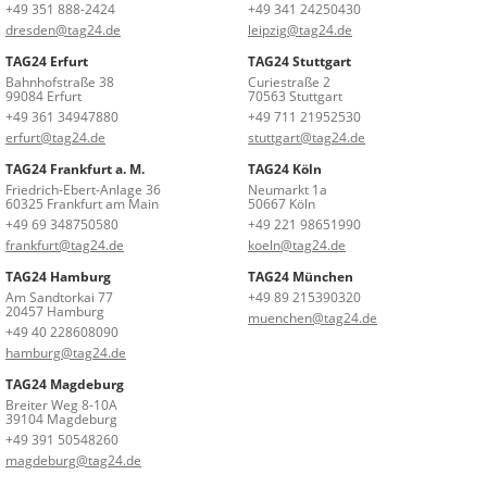
+49 351 888-2424
+49 341 24250430
dresden@tag24.de
leipzig@tag24.de
TAG24 Erfurt
TAG24 Stuttgart
Bahnhofstraße 38
Curiestraße 2
99084 Erfurt
70563 Stuttgart
+49 361 34947880
+49 711 21952530
erfurt@tag24.de
stuttgart@tag24.de
TAG24 Frankfurt a. M.
TAG24 Köln
Friedrich-Ebert-Anlage 36
Neumarkt 1a
60325 Frankfurt am Main
50667 Köln
+49 69 348750580
+49 221 98651990
frankfurt@tag24.de
koeln@tag24.de
TAG24 Hamburg
TAG24 München
Am Sandtorkai 77
+49 89 215390320
20457 Hamburg
muenchen@tag24.de
+49 40 228608090
hamburg@tag24.de
TAG24 Magdeburg
Breiter Weg 8-10A
39104 Magdeburg
+49 391 50548260
magdeburg@tag24.de