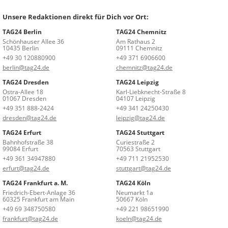
Unsere Redaktionen direkt für Dich vor Ort:
TAG24 Berlin
TAG24 Chemnitz
Schönhauser Allee 36
Am Rathaus 2
10435 Berlin
09111 Chemnitz
+49 30 120880900
+49 371 6906600
berlin@tag24.de
chemnitz@tag24.de
TAG24 Dresden
TAG24 Leipzig
Ostra-Allee 18
Karl-Liebknecht-Straße 8
01067 Dresden
04107 Leipzig
+49 351 888-2424
+49 341 24250430
dresden@tag24.de
leipzig@tag24.de
TAG24 Erfurt
TAG24 Stuttgart
Bahnhofstraße 38
Curiestraße 2
99084 Erfurt
70563 Stuttgart
+49 361 34947880
+49 711 21952530
erfurt@tag24.de
stuttgart@tag24.de
TAG24 Frankfurt a. M.
TAG24 Köln
Friedrich-Ebert-Anlage 36
Neumarkt 1a
60325 Frankfurt am Main
50667 Köln
+49 69 348750580
+49 221 98651990
frankfurt@tag24.de
koeln@tag24.de