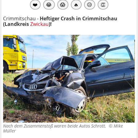
❤️
😂
😱
🔥
😥
👏
Crimmitschau -
Heftiger Crash in Crimmitschau
(Landkreis
Zwickau
)!
Nach dem Zusammenstoß waren beide Autos Schrott. ©
Mike
Müller