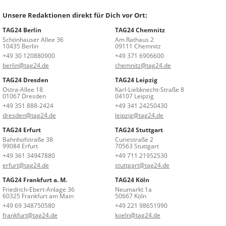
Unsere Redaktionen direkt für Dich vor Ort:
TAG24 Berlin
TAG24 Chemnitz
Schönhauser Allee 36
Am Rathaus 2
10435 Berlin
09111 Chemnitz
+49 30 120880900
+49 371 6906600
berlin@tag24.de
chemnitz@tag24.de
TAG24 Dresden
TAG24 Leipzig
Ostra-Allee 18
Karl-Liebknecht-Straße 8
01067 Dresden
04107 Leipzig
+49 351 888-2424
+49 341 24250430
dresden@tag24.de
leipzig@tag24.de
TAG24 Erfurt
TAG24 Stuttgart
Bahnhofstraße 38
Curiestraße 2
99084 Erfurt
70563 Stuttgart
+49 361 34947880
+49 711 21952530
erfurt@tag24.de
stuttgart@tag24.de
TAG24 Frankfurt a. M.
TAG24 Köln
Friedrich-Ebert-Anlage 36
Neumarkt 1a
60325 Frankfurt am Main
50667 Köln
+49 69 348750580
+49 221 98651990
frankfurt@tag24.de
koeln@tag24.de