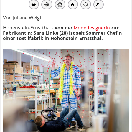
❤️
😂
😱
🔥
😥
👏
Von Juliane Weigt
Hohenstein-Ernstthal -
Von der
Modedesignerin
zur
Fabrikantin: Sara Linke (28) ist seit Sommer Chefin
einer Textilfabrik in Hohenstein-Ernstthal.