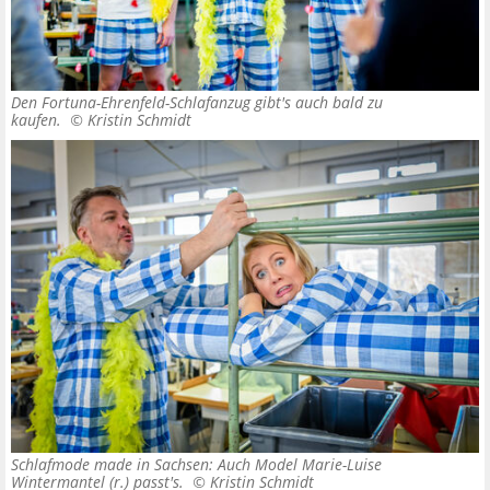
Den Fortuna-Ehrenfeld-Schlafanzug gibt's auch bald zu
kaufen. ©
Kristin Schmidt
Schlafmode made in Sachsen: Auch Model Marie-Luise
Wintermantel (r.) passt's. ©
Kristin Schmidt