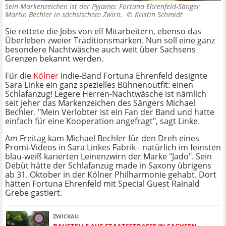
Sein Markenzeichen ist der Pyjama: Fortuna Ehrenfeld-Sänger
Martin Bechler in sächsischem Zwirn. ©
Kristin Schmidt
Sie rettete die Jobs von elf Mitarbeitern, ebenso das
Überleben zweier Traditionsmarken. Nun soll eine ganz
besondere Nachtwäsche auch weit über Sachsens
Grenzen bekannt werden.
Für die
Kölner
Indie-Band Fortuna Ehrenfeld designte
Sara Linke ein ganz spezielles Bühnenoutfit: einen
Schlafanzug! Legere Herren-Nachtwäsche ist nämlich
seit jeher das Markenzeichen des Sängers Michael
Bechler. "Mein Verlobter ist ein Fan der Band und hatte
einfach für eine Kooperation angefragt", sagt Linke.
Am Freitag kam Michael Bechler für den Dreh eines
Promi-Videos in Sara Linkes Fabrik - natürlich im feinsten
blau-weiß karierten Leinenzwirn der Marke "Jado". Sein
Debüt hätte der Schlafanzug made in Saxony übrigens
ab 31. Oktober in der Kölner Philharmonie gehabt. Dort
hätten Fortuna Ehrenfeld mit Special Guest Rainald
Grebe gastiert.
ZWICKAU
BAUSTELLE AUF STAATSSTRASSE IN SACHSEN S