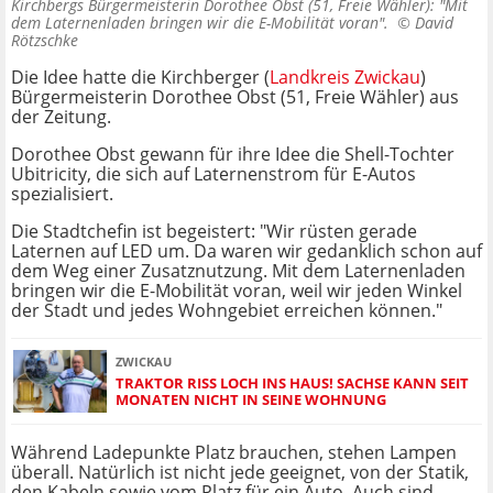
Kirchbergs Bürgermeisterin Dorothee Obst (51, Freie Wähler): "Mit
dem Laternenladen bringen wir die E-Mobilität voran". ©
David
Rötzschke
Die Idee hatte die Kirchberger (
Landkreis Zwickau
)
Bürgermeisterin Dorothee Obst (51, Freie Wähler) aus
der Zeitung.
Dorothee Obst gewann für ihre Idee die Shell-Tochter
Ubitricity, die sich auf Laternenstrom für E-Autos
spezialisiert.
Die Stadtchefin ist begeistert: "Wir rüsten gerade
Laternen auf LED um. Da waren wir gedanklich schon auf
dem Weg einer Zusatznutzung. Mit dem Laternenladen
bringen wir die E-Mobilität voran, weil wir jeden Winkel
der Stadt und jedes Wohngebiet erreichen können."
ZWICKAU
TRAKTOR RISS LOCH INS HAUS! SACHSE KANN SEIT
MONATEN NICHT IN SEINE WOHNUNG
Während Ladepunkte Platz brauchen, stehen Lampen
überall. Natürlich ist nicht jede geeignet, von der Statik,
den Kabeln sowie vom Platz für ein Auto. Auch sind