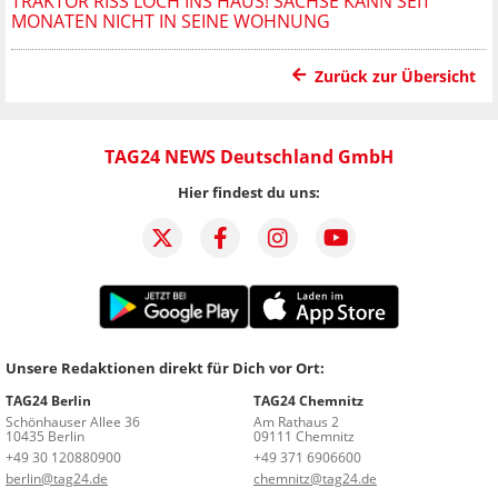
TRAKTOR RISS LOCH INS HAUS! SACHSE KANN SEIT
MONATEN NICHT IN SEINE WOHNUNG
Zurück zur Übersicht
TAG24 NEWS Deutschland GmbH
Hier findest du uns:
Unsere Redaktionen direkt für Dich vor Ort:
TAG24 Berlin
TAG24 Chemnitz
Schönhauser Allee 36
Am Rathaus 2
10435 Berlin
09111 Chemnitz
+49 30 120880900
+49 371 6906600
berlin@tag24.de
chemnitz@tag24.de