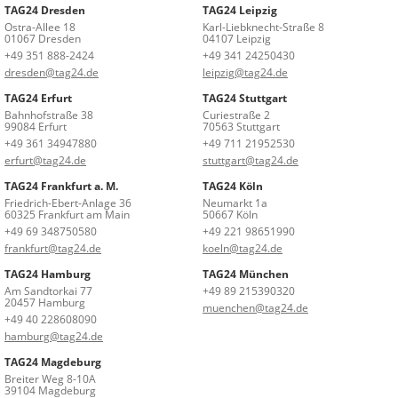
TAG24 Dresden
TAG24 Leipzig
Ostra-Allee 18
Karl-Liebknecht-Straße 8
01067 Dresden
04107 Leipzig
+49 351 888-2424
+49 341 24250430
dresden@tag24.de
leipzig@tag24.de
TAG24 Erfurt
TAG24 Stuttgart
Bahnhofstraße 38
Curiestraße 2
99084 Erfurt
70563 Stuttgart
+49 361 34947880
+49 711 21952530
erfurt@tag24.de
stuttgart@tag24.de
TAG24 Frankfurt a. M.
TAG24 Köln
Friedrich-Ebert-Anlage 36
Neumarkt 1a
60325 Frankfurt am Main
50667 Köln
+49 69 348750580
+49 221 98651990
frankfurt@tag24.de
koeln@tag24.de
TAG24 Hamburg
TAG24 München
Am Sandtorkai 77
+49 89 215390320
20457 Hamburg
muenchen@tag24.de
+49 40 228608090
hamburg@tag24.de
TAG24 Magdeburg
Breiter Weg 8-10A
39104 Magdeburg