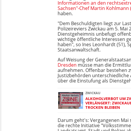
Informationen an den rechtsextr
Sachsen"-Chef Martin Kohlmann 
haben.
"Dem Beschuldigten liegt zur Last,
Polizeireviers Zwickau am 5. Mai 
Dienstgeheimnis unbefugt offen
wichtige öffentliche Interessen g
haben", so Ines Leonhardt (51), 
Staatsanwaltschaft.
Auf Weisung der Generalstaatsan
Dresden
müsse man die Ermittl
aufnehmen. Offenbar bestehen z
Justizbehörden unterschiedliche
über die Einstufung als Dienstge
ZWICKAU
ALKOHOLVERBOT UM ZW
VERLÄNGERT: ZWICKAU
TROCKEN BLEIBEN
Darum geht's: Vergangenen Mai sol
die rechte Initiative "Volksstim
Landratsamt, Stadt und Polizei a