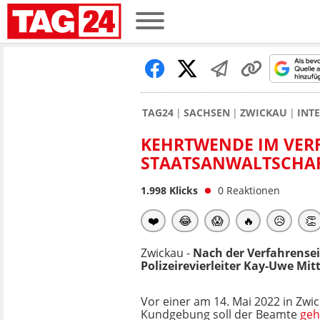
TAG24
SACHSEN
ZWICKAU
INT
KEHRTWENDE IM VER
STAATSANWALTSCHAFT
1.998
Klicks
0
Reaktionen
❤️
😂
😱
🔥
😥
👏
Zwickau -
Nach der Verfahrensei
Polizeirevierleiter Kay-Uwe Mit
Vor einer am 14. Mai 2022 in Zwi
Kundgebung soll der Beamte
geh