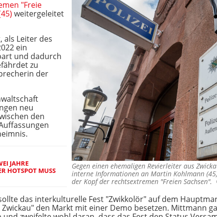
emen "Freie
(45)
weitergeleitet
 als Leiter des
2022 ein
bart und dadurch
efährdet zu
Sprecherin der
waltschaft
ungen neu
wischen den
 Auffassungen
heimnis.
EI JAHRE
Gegen einen ehemaligen Revierleiter aus Zwickau
ER HOTSPOT MUSS
interne Informationen an Martin Kohlmann (45
der Kopf der rechtsextremen "Freien Sachsen"
lte das interkulturelle Fest "Zwikkolör" auf dem Hauptmarkt
me Zwickau" den Markt mit einer Demo besetzen. Mittmann g
b und zweifelte wohl daran, dass das Fest den Status Vers