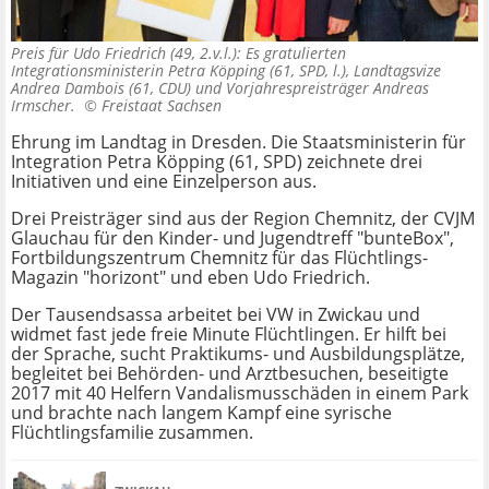
Preis für Udo Friedrich (49, 2.v.l.): Es gratulierten
Integrationsministerin Petra Köpping (61, SPD, l.), Landtagsvize
Andrea Dambois (61, CDU) und Vorjahrespreisträger Andreas
Irmscher. ©
Freistaat Sachsen
Ehrung im Landtag in Dresden. Die Staatsministerin für
Integration Petra Köpping (61, SPD) zeichnete drei
Initiativen und eine Einzelperson aus.
Drei Preisträger sind aus der Region Chemnitz, der CVJM
Glauchau für den Kinder- und Jugendtreff "bunteBox",
Fortbildungszentrum Chemnitz für das Flüchtlings-
Magazin "horizont" und eben Udo Friedrich.
Der Tausendsassa arbeitet bei VW in Zwickau und
widmet fast jede freie Minute Flüchtlingen. Er hilft bei
der Sprache, sucht Praktikums- und Ausbildungsplätze,
begleitet bei Behörden- und Arztbesuchen, beseitigte
2017 mit 40 Helfern Vandalismusschäden in einem Park
und brachte nach langem Kampf eine syrische
Flüchtlingsfamilie zusammen.