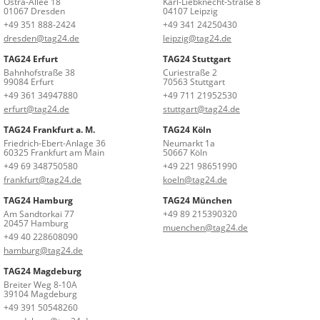
Ostra-Allee 18
Karl-Liebknecht-Straße 8
01067 Dresden
04107 Leipzig
+49 351 888-2424
+49 341 24250430
dresden@tag24.de
leipzig@tag24.de
TAG24 Erfurt
TAG24 Stuttgart
Bahnhofstraße 38
Curiestraße 2
99084 Erfurt
70563 Stuttgart
+49 361 34947880
+49 711 21952530
erfurt@tag24.de
stuttgart@tag24.de
TAG24 Frankfurt a. M.
TAG24 Köln
Friedrich-Ebert-Anlage 36
Neumarkt 1a
60325 Frankfurt am Main
50667 Köln
+49 69 348750580
+49 221 98651990
frankfurt@tag24.de
koeln@tag24.de
TAG24 Hamburg
TAG24 München
Am Sandtorkai 77
+49 89 215390320
20457 Hamburg
muenchen@tag24.de
+49 40 228608090
hamburg@tag24.de
TAG24 Magdeburg
Breiter Weg 8-10A
39104 Magdeburg
+49 391 50548260