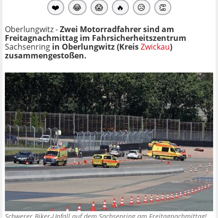
❤️
😂
😱
🔥
😥
👏
Oberlungwitz -
Zwei Motorradfahrer sind am
Freitagnachmittag im Fahrsicherheitszentrum
Sachsenring
in Oberlungwitz (Kreis
Zwickau
)
zusammengestoßen.
Schwerer Biker-Unfall auf dem Sachsenring am Freitagnachmittag!