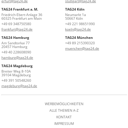
erfurt@tag24.de
stuttgart@tag24.de
TAG24 Frankfurt a. M.
TAG24 Köln
Friedrich-Ebert-Anlage 36
Neumarkt 1a
60325 Frankfurt am Main
50667 Köln
+49 69 348750580
+49 221 98651990
frankfurt@tag24.de
koeln@tag24.de
TAG24 Hamburg
TAG24 München
Am Sandtorkai 77
+49 89 215390320
20457 Hamburg
muenchen@tag24.de
+49 40 228608090
hamburg@tag24.de
TAG24 Magdeburg
Breiter Weg 8-10A
39104 Magdeburg
+49 391 50548260
magdeburg@tag24.de
WERBEMÖGLICHKEITEN
ALLE THEMEN A-Z
KONTAKT
IMPRESSUM