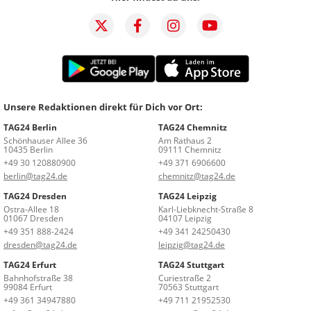
Unsere Redaktionen direkt für Dich vor Ort:
TAG24 Berlin
TAG24 Chemnitz
Schönhauser Allee 36
Am Rathaus 2
10435 Berlin
09111 Chemnitz
+49 30 120880900
+49 371 6906600
berlin@tag24.de
chemnitz@tag24.de
TAG24 Dresden
TAG24 Leipzig
Ostra-Allee 18
Karl-Liebknecht-Straße 8
01067 Dresden
04107 Leipzig
+49 351 888-2424
+49 341 24250430
dresden@tag24.de
leipzig@tag24.de
TAG24 Erfurt
TAG24 Stuttgart
Bahnhofstraße 38
Curiestraße 2
99084 Erfurt
70563 Stuttgart
+49 361 34947880
+49 711 21952530