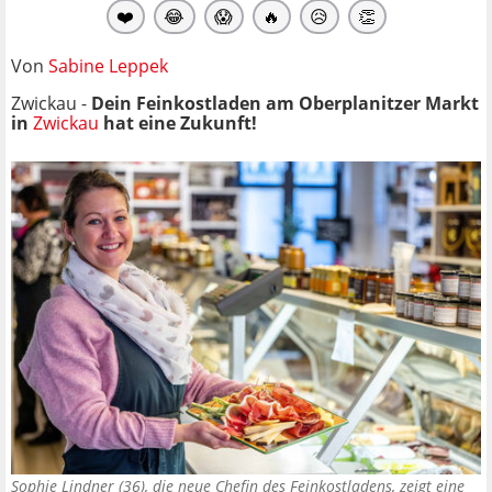
❤️
😂
😱
🔥
😥
👏
Von
Sabine Leppek
Zwickau -
Dein Feinkostladen am Oberplanitzer Markt
in
Zwickau
hat eine Zukunft!
Sophie Lindner (36), die neue Chefin des Feinkostladens, zeigt eine