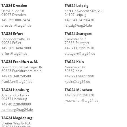
TAG24 Dresden
TAG24 Leipzig
Ostra-Allee 18
Karl-Liebknecht-Straße 8
01067 Dresden
04107 Leipzig
+49 351 888-2424
+49 341 24250430
dresden@tag24.de
leipzig@tag24.de
TAG24 Erfurt
TAG24 Stuttgart
Bahnhofstraße 38
Curiestraße 2
99084 Erfurt
70563 Stuttgart
+49 361 34947880
+49 711 21952530
erfurt@tag24.de
stuttgart@tag24.de
TAG24 Frankfurt a. M.
TAG24 Köln
Friedrich-Ebert-Anlage 36
Neumarkt 1a
60325 Frankfurt am Main
50667 Köln
+49 69 348750580
+49 221 98651990
frankfurt@tag24.de
koeln@tag24.de
TAG24 Hamburg
TAG24 München
Am Sandtorkai 77
+49 89 215390320
20457 Hamburg
muenchen@tag24.de
+49 40 228608090
hamburg@tag24.de
TAG24 Magdeburg
Breiter Weg 8-10A
39104 Magdeburg