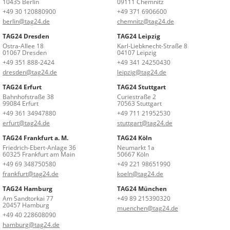
10435 Berlin
09111 Chemnitz
+49 30 120880900
+49 371 6906600
berlin@tag24.de
chemnitz@tag24.de
TAG24 Dresden
TAG24 Leipzig
Ostra-Allee 18
Karl-Liebknecht-Straße 8
01067 Dresden
04107 Leipzig
+49 351 888-2424
+49 341 24250430
dresden@tag24.de
leipzig@tag24.de
TAG24 Erfurt
TAG24 Stuttgart
Bahnhofstraße 38
Curiestraße 2
99084 Erfurt
70563 Stuttgart
+49 361 34947880
+49 711 21952530
erfurt@tag24.de
stuttgart@tag24.de
TAG24 Frankfurt a. M.
TAG24 Köln
Friedrich-Ebert-Anlage 36
Neumarkt 1a
60325 Frankfurt am Main
50667 Köln
+49 69 348750580
+49 221 98651990
frankfurt@tag24.de
koeln@tag24.de
TAG24 Hamburg
TAG24 München
Am Sandtorkai 77
+49 89 215390320
20457 Hamburg
muenchen@tag24.de
+49 40 228608090
hamburg@tag24.de