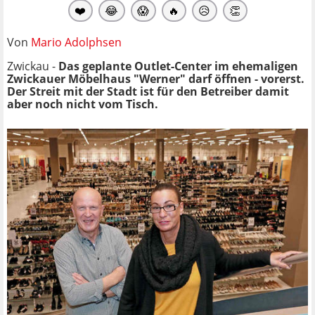
❤️
😂
😱
🔥
😥
👏
Von
Mario Adolphsen
Zwickau -
Das geplante Outlet-Center im ehemaligen
Zwickauer Möbelhaus "Werner" darf öffnen - vorerst.
Der Streit mit der Stadt ist für den Betreiber damit
aber noch nicht vom Tisch.