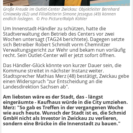
Große Freude im Outlet-Center Zwickau: Objektleiter Bernhard
Ciniawsky (62) und Filialleiterin Simone Jessegus (49) können
endlich loslegen. ©
Pro Picture/Ralph Köhler
Um Innenstadt-Händler zu schützen, hatte die
Stadtverwaltung den Betrieb des Centers vor zwei
Wochen untersagt (TAG24 berichtete). Dagegen setzte
sich Betreiber Robert Schmidt vorm Chemnitzer
Verwaltungsgericht zur Wehr und bekam nun vorläufig
recht. Sein Outlet-Center will er jetzt sofort öffnen.
Das Händler-Glück könnte von kurzer Dauer sein, die
Kommune streitet in nächster Instanz weiter.
Stadtsprecher Mathias Merz (48) bestätigt, Zwickau gebe
einen Widerspruch "zur Entscheidung an die
Landesdirektion Sachsen ab".
Am liebsten wäre es der Stadt, das - längst
eingeräumte - Kaufhaus würde in die City umziehen.
Merz: "So gab es Treffen in der vergangenen Woche
wie auch heute. Wunsch der Stadt ist es, die Schmid
GmbH nicht als Investor in Zwickau zu verlieren,
sondern eine Brücke in die Innenstadt zu bauen."