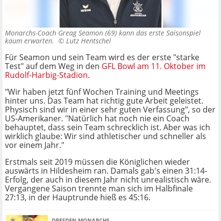
Monarchs-Coach Greag Seamon (69) kann das erste Saisonspiel
kaum erwarten. ©
Lutz Hentschel
Für Seamon und sein Team wird es der erste "starke
Test" auf dem Weg in den
GFL Bowl am 11. Oktober im
Rudolf-Harbig-Stadion
.
"Wir haben jetzt fünf Wochen Training und Meetings
hinter uns. Das Team hat richtig gute Arbeit geleistet.
Physisch sind wir in einer sehr guten Verfassung", so der
US-Amerikaner. "Natürlich hat noch nie ein Coach
behauptet, dass sein Team schrecklich ist. Aber was ich
wirklich glaube: Wir sind athletischer und schneller als
vor einem Jahr."
Erstmals seit 2019 müssen die Königlichen wieder
auswärts in Hildesheim ran. Damals gab's einen 31:14-
Erfolg, der auch in diesem Jahr nicht unrealistisch wäre.
Vergangene Saison trennte man sich im Halbfinale
27:13, in der Hauptrunde hieß es 45:16.
DRESDEN MONARCHS