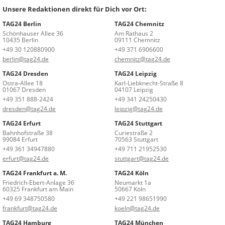
Unsere Redaktionen direkt für Dich vor Ort:
TAG24 Berlin
TAG24 Chemnitz
Schönhauser Allee 36
Am Rathaus 2
10435 Berlin
09111 Chemnitz
+49 30 120880900
+49 371 6906600
berlin@tag24.de
chemnitz@tag24.de
TAG24 Dresden
TAG24 Leipzig
Ostra-Allee 18
Karl-Liebknecht-Straße 8
01067 Dresden
04107 Leipzig
+49 351 888-2424
+49 341 24250430
dresden@tag24.de
leipzig@tag24.de
TAG24 Erfurt
TAG24 Stuttgart
Bahnhofstraße 38
Curiestraße 2
99084 Erfurt
70563 Stuttgart
+49 361 34947880
+49 711 21952530
erfurt@tag24.de
stuttgart@tag24.de
TAG24 Frankfurt a. M.
TAG24 Köln
Friedrich-Ebert-Anlage 36
Neumarkt 1a
60325 Frankfurt am Main
50667 Köln
+49 69 348750580
+49 221 98651990
frankfurt@tag24.de
koeln@tag24.de
TAG24 Hamburg
TAG24 München