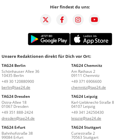
Hier findest du uns:
Unsere Redaktionen direkt für Dich vor Ort:
TAG24 Berlin
TAG24 Chemnitz
Schönhauser Allee 36
Am Rathaus 2
10435 Berlin
09111 Chemnitz
+49 30 120880900
+49 371 6906600
berlin@tag24.de
chemnitz@tag24.de
TAG24 Dresden
TAG24 Leipzig
Ostra-Allee 18
Karl-Liebknecht-Straße 8
01067 Dresden
04107 Leipzig
+49 351 888-2424
+49 341 24250430
dresden@tag24.de
leipzig@tag24.de
TAG24 Erfurt
TAG24 Stuttgart
Bahnhofstraße 38
Curiestraße 2
99084 Erfurt
70563 Stuttgart