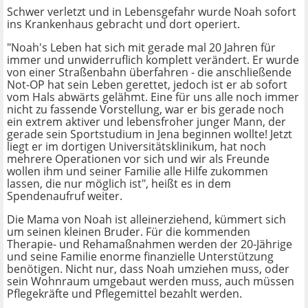
Schwer verletzt und in Lebensgefahr wurde Noah sofort
ins Krankenhaus gebracht und dort operiert.
"Noah's Leben hat sich mit gerade mal 20 Jahren für
immer und unwiderruflich komplett verändert. Er wurde
von einer Straßenbahn überfahren - die anschließende
Not-OP hat sein Leben gerettet, jedoch ist er ab sofort
vom Hals abwärts gelähmt. Eine für uns alle noch immer
nicht zu fassende Vorstellung, war er bis gerade noch
ein extrem aktiver und lebensfroher junger Mann, der
gerade sein Sportstudium in Jena beginnen wollte! Jetzt
liegt er im dortigen Universitätsklinikum, hat noch
mehrere Operationen vor sich und wir als Freunde
wollen ihm und seiner Familie alle Hilfe zukommen
lassen, die nur möglich ist", heißt es in dem
Spendenaufruf weiter.
Die Mama von Noah ist alleinerziehend, kümmert sich
um seinen kleinen Bruder. Für die kommenden
Therapie- und Rehamaßnahmen werden der 20-Jährige
und seine Familie enorme finanzielle Unterstützung
benötigen. Nicht nur, dass Noah umziehen muss, oder
sein Wohnraum umgebaut werden muss, auch müssen
Pflegekräfte und Pflegemittel bezahlt werden.