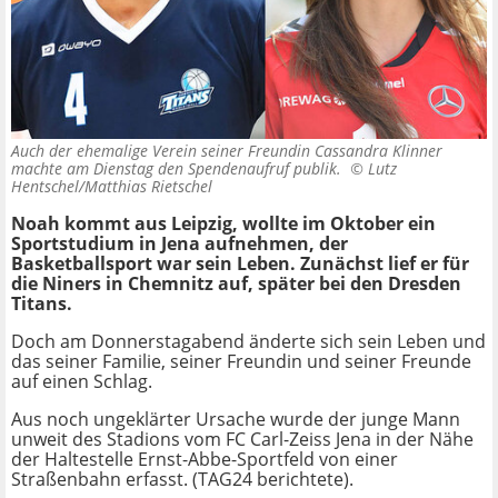
Auch der ehemalige Verein seiner Freundin Cassandra Klinner
machte am Dienstag den Spendenaufruf publik. ©
Lutz
Hentschel/Matthias Rietschel
Noah kommt aus Leipzig, wollte im Oktober ein
Sportstudium in Jena aufnehmen, der
Basketballsport war sein Leben. Zunächst lief er für
die Niners in Chemnitz auf, später bei den Dresden
Titans.
Doch am Donnerstagabend änderte sich sein Leben und
das seiner Familie, seiner Freundin und seiner Freunde
auf einen Schlag.
Aus noch ungeklärter Ursache wurde der junge Mann
unweit des Stadions vom FC Carl-Zeiss Jena in der Nähe
der Haltestelle Ernst-Abbe-Sportfeld von einer
Straßenbahn erfasst. (TAG24 berichtete).