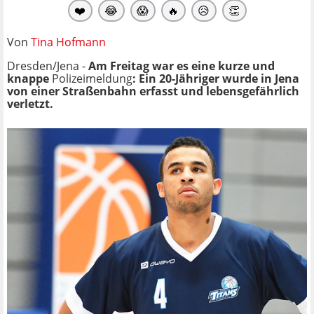
❤️
😂
😱
🔥
😥
👏
Von
Tina Hofmann
Dresden/Jena -
Am Freitag war es eine kurze und
knappe
Polizeimeldung
: Ein 20-Jähriger wurde in Jena
von einer Straßenbahn erfasst und lebensgefährlich
verletzt.