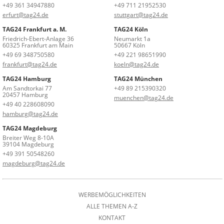
+49 361 34947880
+49 711 21952530
erfurt@tag24.de
stuttgart@tag24.de
TAG24 Frankfurt a. M.
TAG24 Köln
Friedrich-Ebert-Anlage 36
Neumarkt 1a
60325 Frankfurt am Main
50667 Köln
+49 69 348750580
+49 221 98651990
frankfurt@tag24.de
koeln@tag24.de
TAG24 Hamburg
TAG24 München
Am Sandtorkai 77
+49 89 215390320
20457 Hamburg
muenchen@tag24.de
+49 40 228608090
hamburg@tag24.de
TAG24 Magdeburg
Breiter Weg 8-10A
39104 Magdeburg
+49 391 50548260
magdeburg@tag24.de
WERBEMÖGLICHKEITEN
ALLE THEMEN A-Z
KONTAKT