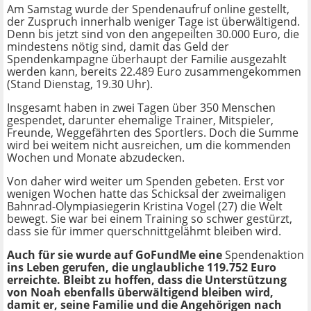
Am Samstag wurde der Spendenaufruf online gestellt,
der Zuspruch innerhalb weniger Tage ist überwältigend.
Denn bis jetzt sind von den angepeilten 30.000 Euro, die
mindestens nötig sind, damit das Geld der
Spendenkampagne überhaupt der Familie ausgezahlt
werden kann, bereits 22.489 Euro zusammengekommen
(Stand Dienstag, 19.30 Uhr).
Insgesamt haben in zwei Tagen über 350 Menschen
gespendet, darunter ehemalige Trainer, Mitspieler,
Freunde, Weggefährten des Sportlers. Doch die Summe
wird bei weitem nicht ausreichen, um die kommenden
Wochen und Monate abzudecken.
Von daher wird weiter um Spenden gebeten. Erst vor
wenigen Wochen hatte das Schicksal der zweimaligen
Bahnrad-Olympiasiegerin Kristina Vogel (27) die Welt
bewegt. Sie war bei einem Training so schwer gestürzt,
dass sie für immer querschnittgelähmt bleiben wird.
Auch für sie wurde auf GoFundMe eine
Spendenaktion
ins Leben gerufen, die unglaubliche 119.752 Euro
erreichte. Bleibt zu hoffen, dass die Unterstützung
von Noah ebenfalls überwältigend bleiben wird,
damit er, seine Familie und die Angehörigen nach