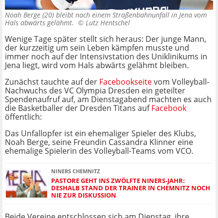
Noah Berge (20) bleibt nach einem Straßenbahnunfall in Jena vom
Hals abwärts gelähmt. ©
Lutz Hentschel
Wenige Tage später stellt sich heraus: Der junge Mann,
der kurzzeitig um sein Leben kämpfen musste und
immer noch auf der Intensivstation des Uniklinikums in
Jena liegt, wird vom Hals abwärts gelähmt bleiben.
Zunächst tauchte auf der
Facebookseite
vom Volleyball-
Nachwuchs des VC Olympia Dresden ein geteilter
Spendenaufruf auf, am Dienstagabend machten es auch
die Basketballer der Dresden Titans auf
Facebook
öffentlich:
Das Unfallopfer ist ein ehemaliger Spieler des Klubs,
Noah Berge, seine Freundin Cassandra Klinner eine
ehemalige Spielerin des Volleyball-Teams vom VCO.
NINERS CHEMNITZ
PASTORE GEHT INS ZWÖLFTE NINERS-JAHR:
DESHALB STAND DER TRAINER IN CHEMNITZ NOCH
NIE ZUR DISKUSSION
Beide Vereine entschlossen sich am Dienstag, ihre