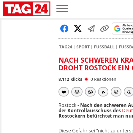
TAG24
SPORT
FUSSBALL
FUSSB
NACH SCHWEREN KR
DROHT ROSTOCK EIN 
8.112
Klicks
0
Reaktionen
❤️
😂
😱
🔥
😥
👏
Rostock -
Nach den schweren Au
der Kontrollausschuss des
Deut
Rostockern befürchtet man nun,
Diese Gefahr sei "nicht zu unters