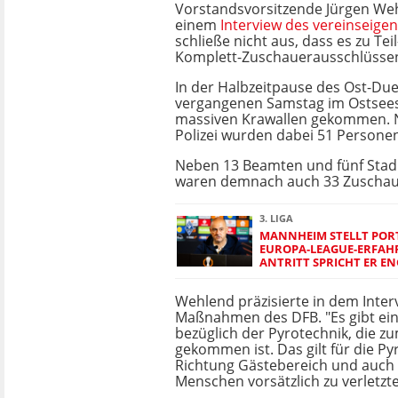
Vorstandsvorsitzende Jürgen Weh
einem
Interview des vereinseige
schließe nicht aus, dass es zu Tei
Komplett-Zuschauerausschlüsse
In der Halbzeitpause des Ost-Due
vergangenen Samstag im Ostsees
massiven Krawallen gekommen. 
Polizei wurden dabei 51 Personen 
Neben 13 Beamten und fünf Stad
waren demnach auch 33 Zuschaue
3. LIGA
MANNHEIM STELLT POR
EUROPA-LEAGUE-ERFAH
ANTRITT SPRICHT ER EN
Wehlend präzisierte in dem Inter
Maßnahmen des DFB. "Es gibt ein
bezüglich der Pyrotechnik, die zu
gekommen ist. Das gilt für die P
Richtung Gästebereich und auch a
Menschen vorsätzlich zu verletzte