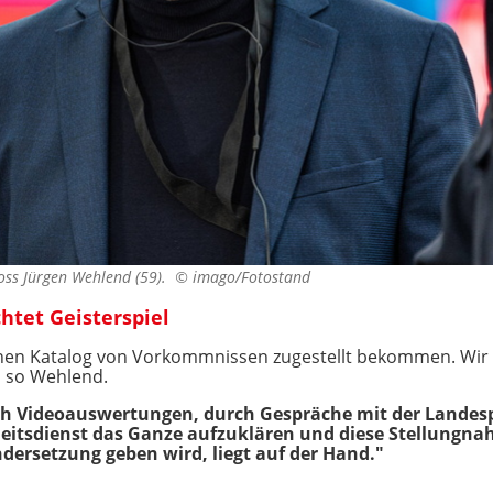
oss Jürgen Wehlend (59). ©
imago/Fotostand
tet Geisterspiel
einen Katalog von Vorkommnissen zugestellt bekommen. Wi
, so Wehlend.
rch Videoauswertungen, durch Gespräche mit der Landesp
eitsdienst das Ganze aufzuklären und diese Stellungna
ndersetzung geben wird, liegt auf der Hand."