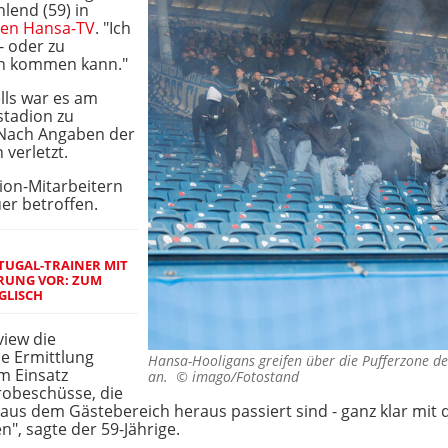
lend (59) in
nen Hansa-TV
. "Ich
l- oder zu
n kommen kann."
lls war es am
tadion zu
Nach Angaben der
verletzt.
ion-Mitarbeitern
r betroffen.
TUGAL-TRAINER MIT
RUNG VOR: ZUM
GLISCH
view die
e Ermittlung
Hansa-Hooligans greifen über die Pufferzone d
m Einsatz
an. ©
imago/Fotostand
yrobeschüsse, die
us dem Gästebereich heraus passiert sind - ganz klar mit d
n", sagte der 59-Jährige.