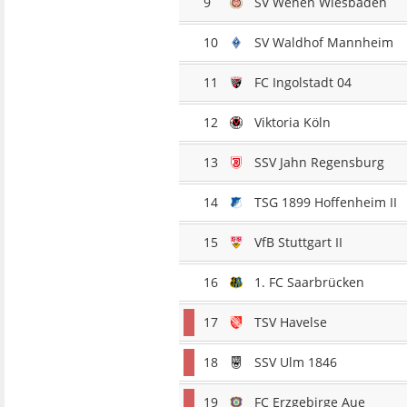
9
SV Wehen Wiesbaden
10
SV Waldhof Mannheim
11
FC Ingolstadt 04
12
Viktoria Köln
13
SSV Jahn Regensburg
14
TSG 1899 Hoffenheim II
15
VfB Stuttgart II
16
1. FC Saarbrücken
17
TSV Havelse
18
SSV Ulm 1846
19
FC Erzgebirge Aue