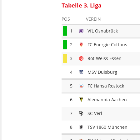
Tabelle 3. Liga
POS
VEREIN
1
VfL Osnabrück
2
FC Energie Cottbus
3
Rot-Weiss Essen
4
MSV Duisburg
5
FC Hansa Rostock
6
Alemannia Aachen
7
SC Verl
8
TSV 1860 München