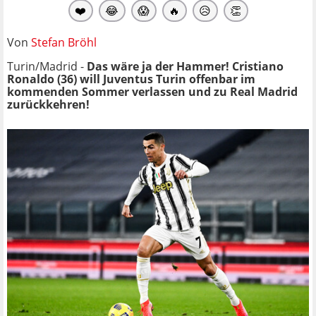
❤️
😂
😱
🔥
😥
👏
Von
Stefan Bröhl
Turin/Madrid -
Das wäre ja der Hammer! Cristiano
Ronaldo (36) will Juventus Turin offenbar im
kommenden Sommer verlassen und zu Real Madrid
zurückkehren!