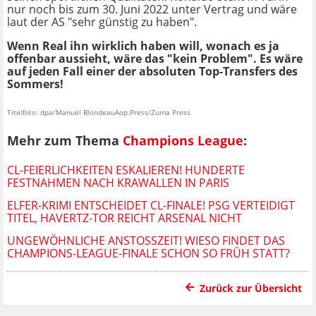
nur noch bis zum 30. Juni 2022 unter Vertrag und wäre
laut der AS "sehr günstig zu haben".
Wenn Real ihn wirklich haben will, wonach es ja
offenbar aussieht, wäre das "kein Problem". Es wäre
auf jeden Fall einer der absoluten Top-Transfers des
Sommers!
Titelfoto: dpa/Manuel BlondeauAop.Press/Zuma Press
Mehr zum Thema
Champions League
:
CL-FEIERLICHKEITEN ESKALIEREN! HUNDERTE
FESTNAHMEN NACH KRAWALLEN IN PARIS
ELFER-KRIMI ENTSCHEIDET CL-FINALE! PSG VERTEIDIGT
TITEL, HAVERTZ-TOR REICHT ARSENAL NICHT
UNGEWÖHNLICHE ANSTOSSZEIT! WIESO FINDET DAS C
HAMPIONS-LEAGUE-FINALE SCHON SO FRÜH STATT?
Zurück zur Übersicht