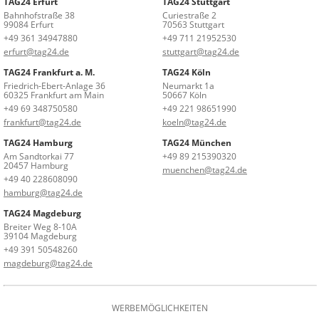
TAG24 Erfurt
TAG24 Stuttgart
Bahnhofstraße 38
Curiestraße 2
99084 Erfurt
70563 Stuttgart
+49 361 34947880
+49 711 21952530
erfurt@tag24.de
stuttgart@tag24.de
TAG24 Frankfurt a. M.
TAG24 Köln
Friedrich-Ebert-Anlage 36
Neumarkt 1a
60325 Frankfurt am Main
50667 Köln
+49 69 348750580
+49 221 98651990
frankfurt@tag24.de
koeln@tag24.de
TAG24 Hamburg
TAG24 München
Am Sandtorkai 77
+49 89 215390320
20457 Hamburg
muenchen@tag24.de
+49 40 228608090
hamburg@tag24.de
TAG24 Magdeburg
Breiter Weg 8-10A
39104 Magdeburg
+49 391 50548260
magdeburg@tag24.de
WERBEMÖGLICHKEITEN