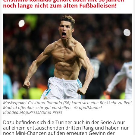
noch lange nicht zum alten Fußballeisen!
Muskelpaket Cristiano Ronaldo (36) kann sich eine Rückkehr zu Real
Madrid offenbar sehr gut vorstellen. ©
dpa/Manuel
BlondeauAop.Press/Zuma Press
Dazu befinden sich die Turiner auch in der Serie A nur
auf einem enttäuschenden dritten Rang und haben nur
noch Mini-Chancen auf den erneuten Gewinn der