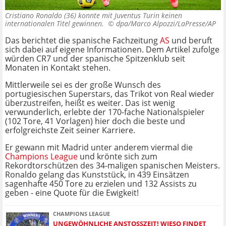
Cristiano Ronaldo (36) konnte mit Juventus Turin keinen
internationalen Titel gewinnen. ©
dpa/Marco Alpozzi/LaPresse/AP
Das berichtet die spanische Fachzeitung
AS
und beruft
sich dabei auf eigene Informationen. Dem Artikel zufolge
würden CR7 und der spanische Spitzenklub seit
Monaten in Kontakt stehen.
Mittlerweile sei es der große Wunsch des
portugiesischen Superstars, das Trikot von Real wieder
überzustreifen, heißt es weiter. Das ist wenig
verwunderlich, erlebte der 170-fache Nationalspieler
(102 Tore, 41 Vorlagen) hier doch die beste und
erfolgreichste Zeit seiner Karriere.
Er gewann mit Madrid unter anderem viermal die
Champions League
und krönte sich zum
Rekordtorschützen des 34-maligen spanischen Meisters.
Ronaldo gelang das Kunststück, in 439 Einsätzen
sagenhafte 450 Tore zu erzielen und 132 Assists zu
geben - eine Quote für die Ewigkeit!
CHAMPIONS LEAGUE
UNGEWÖHNLICHE ANSTOSSZEIT! WIESO FINDET D