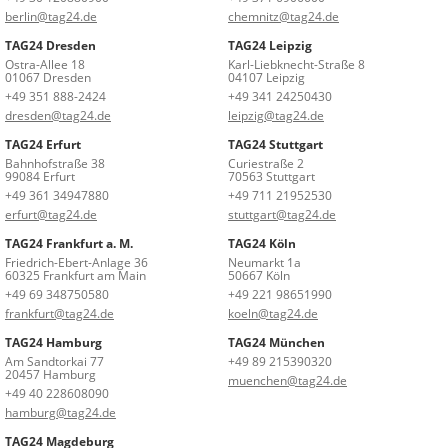
berlin@tag24.de
chemnitz@tag24.de
TAG24 Dresden
TAG24 Leipzig
Ostra-Allee 18
Karl-Liebknecht-Straße 8
01067 Dresden
04107 Leipzig
+49 351 888-2424
+49 341 24250430
dresden@tag24.de
leipzig@tag24.de
TAG24 Erfurt
TAG24 Stuttgart
Bahnhofstraße 38
Curiestraße 2
99084 Erfurt
70563 Stuttgart
+49 361 34947880
+49 711 21952530
erfurt@tag24.de
stuttgart@tag24.de
TAG24 Frankfurt a. M.
TAG24 Köln
Friedrich-Ebert-Anlage 36
Neumarkt 1a
60325 Frankfurt am Main
50667 Köln
+49 69 348750580
+49 221 98651990
frankfurt@tag24.de
koeln@tag24.de
TAG24 Hamburg
TAG24 München
Am Sandtorkai 77
+49 89 215390320
20457 Hamburg
muenchen@tag24.de
+49 40 228608090
hamburg@tag24.de
TAG24 Magdeburg