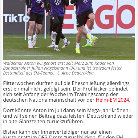
Waldemar Anton (v.) gehört erst seit März zum Kader von
Bundestrainer Julian Nagelsmann (36) und ist trotzdem fester
Bestandteil des EM-Teams. ©
Arne Dedert/dpa
Flitterwochen dürften auf die Eheschließung allerdings
erst einmal nicht gefolgt sein: Der Profikicker befindet
sich seit Anfang der Woche im Trainingscamp der
deutschen Nationalmannschaft vor der
Heim-EM 2024
.
Dort könnte Anton im Juli dann sein Mega-Jahr krönen -
und will seinen Beitrag dazu leisten, Deutschland wieder
in alte Glanzzeiten zurückzuführen.
Bisher kann der Innenverteidiger nur auf einen
Kurzeinsatz im DFB-Dress zurückblicken, für den EM-