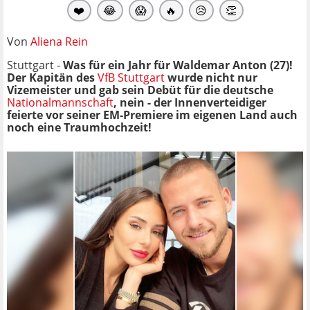
❤️
😂
😱
🔥
😥
👏
Von
Aliena Rein
Stuttgart -
Was für ein Jahr für Waldemar Anton (27)!
Der Kapitän des
VfB Stuttgart
wurde nicht nur
Vizemeister und gab sein Debüt für die deutsche
Nationalmannschaft
, nein - der Innenverteidiger
feierte vor seiner EM-Premiere im eigenen Land auch
noch eine Traumhochzeit!