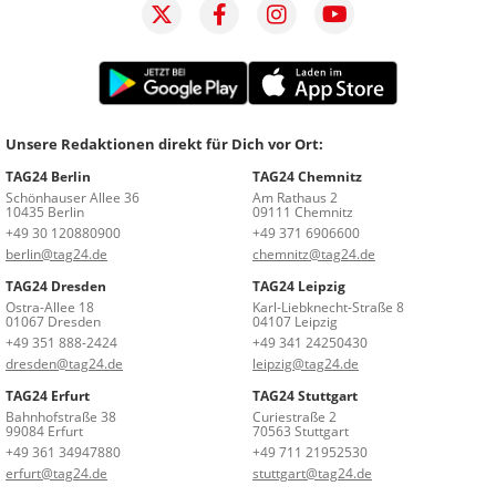
Unsere Redaktionen direkt für Dich vor Ort:
TAG24 Berlin
TAG24 Chemnitz
Schönhauser Allee 36
Am Rathaus 2
10435 Berlin
09111 Chemnitz
+49 30 120880900
+49 371 6906600
berlin@tag24.de
chemnitz@tag24.de
TAG24 Dresden
TAG24 Leipzig
Ostra-Allee 18
Karl-Liebknecht-Straße 8
01067 Dresden
04107 Leipzig
+49 351 888-2424
+49 341 24250430
dresden@tag24.de
leipzig@tag24.de
TAG24 Erfurt
TAG24 Stuttgart
Bahnhofstraße 38
Curiestraße 2
99084 Erfurt
70563 Stuttgart
+49 361 34947880
+49 711 21952530
erfurt@tag24.de
stuttgart@tag24.de