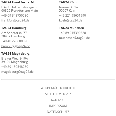
TAG24 Frankfurt a. M.
TAG24 Köln
Friedrich-Ebert-Anlage 36
Neumarkt 1a
60325 Frankfurt am Main
50667 Köln
+49 69 348750580
+49 221 98651990
frankfurt@tag24.de
koeln@tag24.de
TAG24 Hamburg
TAG24 München
Am Sandtorkai 77
+49 89 215390320
20457 Hamburg
muenchen@tag24.de
+49 40 228608090
hamburg@tag24.de
TAG24 Magdeburg
Breiter Weg 8-10A
39104 Magdeburg
+49 391 50548260
magdeburg@tag24.de
WERBEMÖGLICHKEITEN
ALLE THEMEN A-Z
KONTAKT
IMPRESSUM
DATENSCHUTZ