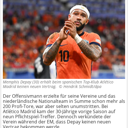
Memphis Depay (30) erhält beim spanischen Top-Klub Atlético
Madrid keinen neuen Vertrag. ©
Hendrik Schmidt/dpa
Der Offensivmann erzielte für seine Vereine und das
niederländische Nationalteam in Summe schon mehr als
200 Profi-Tore, war aber selten unumstritten. Bei
Atlético Madrid kam der 30-Jährige vorige Saison auf
neun Pflichtspiel-Treffer. Dennoch verkündete der
Verein während der EM, dass Depay keinen neuen
Vertrag bekommen werde.