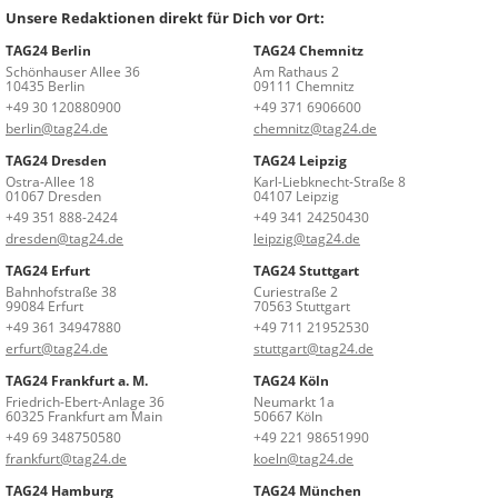
Unsere Redaktionen direkt für Dich vor Ort:
TAG24 Berlin
TAG24 Chemnitz
Schönhauser Allee 36
Am Rathaus 2
10435 Berlin
09111 Chemnitz
+49 30 120880900
+49 371 6906600
berlin@tag24.de
chemnitz@tag24.de
TAG24 Dresden
TAG24 Leipzig
Ostra-Allee 18
Karl-Liebknecht-Straße 8
01067 Dresden
04107 Leipzig
+49 351 888-2424
+49 341 24250430
dresden@tag24.de
leipzig@tag24.de
TAG24 Erfurt
TAG24 Stuttgart
Bahnhofstraße 38
Curiestraße 2
99084 Erfurt
70563 Stuttgart
+49 361 34947880
+49 711 21952530
erfurt@tag24.de
stuttgart@tag24.de
TAG24 Frankfurt a. M.
TAG24 Köln
Friedrich-Ebert-Anlage 36
Neumarkt 1a
60325 Frankfurt am Main
50667 Köln
+49 69 348750580
+49 221 98651990
frankfurt@tag24.de
koeln@tag24.de
TAG24 Hamburg
TAG24 München