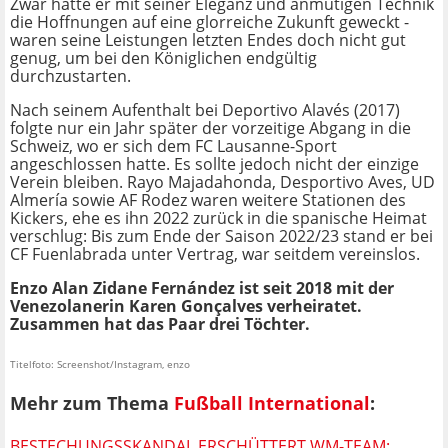
Zwar hatte er mit seiner Eleganz und anmutigen Technik
die Hoffnungen auf eine glorreiche Zukunft geweckt -
waren seine Leistungen letzten Endes doch nicht gut
genug, um bei den Königlichen endgültig
durchzustarten.
Nach seinem Aufenthalt bei Deportivo Alavés (2017)
folgte nur ein Jahr später der vorzeitige Abgang in die
Schweiz, wo er sich dem
FC Lausanne-Sport
angeschlossen hatte. Es sollte jedoch nicht der einzige
Verein bleiben. Rayo Majadahonda, Desportivo Aves, UD
Almería sowie AF Rodez waren weitere Stationen des
Kickers, ehe es ihn 2022 zurück in die spanische Heimat
verschlug: Bis zum Ende der Saison 2022/23 stand er bei
CF Fuenlabrada unter Vertrag, war seitdem vereinslos.
Enzo Alan Zidane Fernández
ist seit 2018 mit der
Venezolanerin Karen Gonçalves verheiratet.
Zusammen hat das Paar drei Töchter.
Titelfoto: Screenshot/Instagram, enzo
Mehr zum Thema
Fußball International
:
BESTECHUNGSSKANDAL ERSCHÜTTERT WM-TEAM: