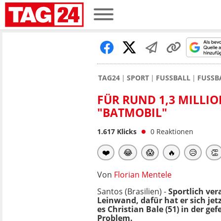
TAG24
SPORT
FUSSBALL
FUSSB
FÜR RUND 1,3 MILLI
"BATMOBIL"
1.617
Klicks
0
Reaktionen
❤️
😂
😱
🔥
😥
👏
Von
Florian Mentele
Santos (Brasilien) -
Sportlich ver
Leinwand, dafür hat er sich je
es Christian Bale (51) in der ge
Problem.