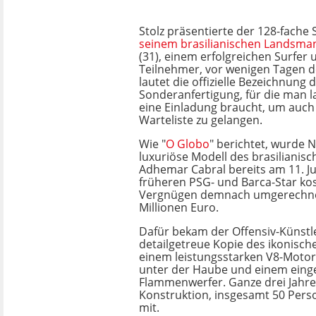
Stolz präsentierte der 128-fache 
seinem brasilianischen Landsma
(31), einem erfolgreichen Surfer
Teilnehmer, vor wenigen Tagen d
lautet die offizielle Bezeichnung 
Sonderanfertigung, für die man la
eine Einladung braucht, um auch 
Warteliste zu gelangen.
Wie "
O Globo
" berichtet, wurde 
luxuriöse Modell des brasilianis
Adhemar Cabral bereits am 11. Ju
früheren PSG- und Barca-Star ko
Vergnügen demnach umgerechne
Millionen Euro.
Dafür bekam der Offensiv-Künstl
detailgetreue Kopie des ikonisch
einem leistungsstarken V8-Motor
unter der Haube und einem ein
Flammenwerfer. Ganze drei Jahre
Konstruktion, insgesamt 50 Pers
mit.