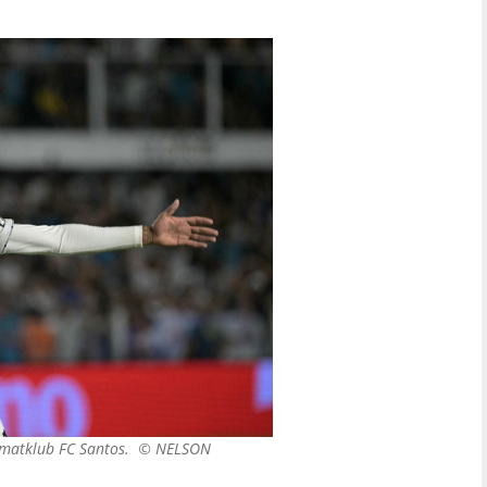
imatklub FC Santos. ©
NELSON