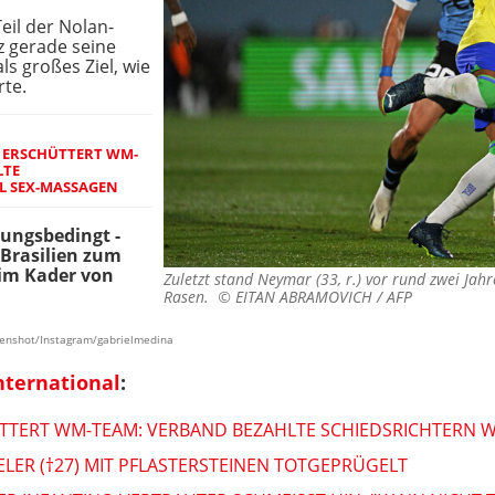
eil der Nolan-
z gerade seine
s großes Ziel, wie
rte.
 ERSCHÜTTERT WM-
LTE
L SEX-MASSAGEN
zungsbedingt -
 Brasilien zum
 im Kader von
Zuletzt stand Neymar (33, r.) vor rund zwei Jahr
Rasen. ©
EITAN ABRAMOVICH / AFP
eenshot/Instagram/gabrielmedina
nternational
:
TERT WM-TEAM: VERBAND BEZAHLTE SCHIEDSRICHTERN 
ELER (†27) MIT PFLASTERSTEINEN TOTGEPRÜGELT