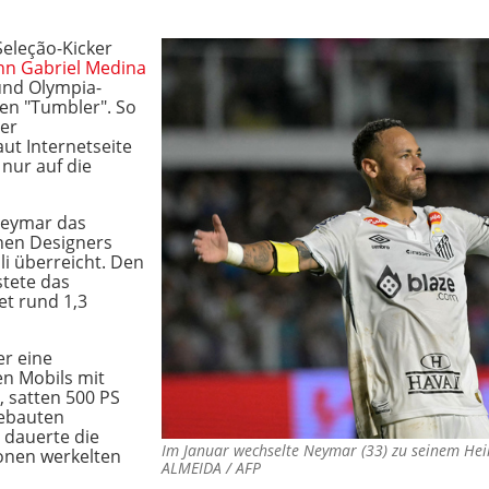
Seleção-Kicker
nn Gabriel Medina
 und Olympia-
en "Tumbler". So
der
ut Internetseite
nur auf die
Neymar das
chen Designers
li überreicht. Den
stete das
t rund 1,3
er eine
en Mobils mit
, satten 500 PS
gebauten
 dauerte die
Im Januar wechselte Neymar (33) zu seinem He
onen werkelten
ALMEIDA / AFP