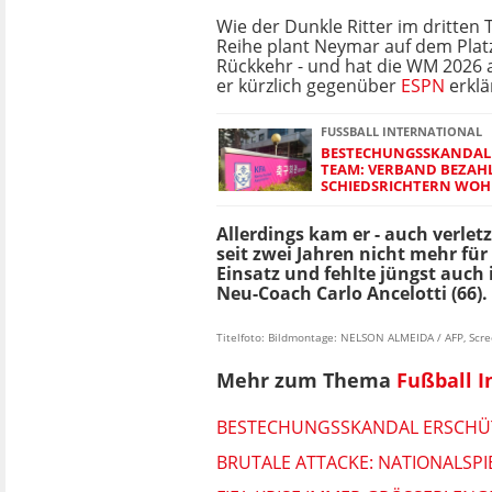
Wie der Dunkle Ritter im dritten T
Reihe plant Neymar auf dem Plat
Rückkehr - und hat die WM 2026 al
er kürzlich gegenüber
ESPN
erklä
FUSSBALL INTERNATIONAL
BESTECHUNGSSKANDAL
TEAM: VERBAND BEZAH
SCHIEDSRICHTERN WOH
Allerdings kam er - auch verlet
seit zwei Jahren nicht mehr für
Einsatz und fehlte jüngst auch
Neu-Coach Carlo Ancelotti (66).
Titelfoto: Bildmontage: NELSON ALMEIDA / AFP, Scr
Mehr zum Thema
Fußball I
BESTECHUNGSSKANDAL ERSCHÜT
BRUTALE ATTACKE: NATIONALSPI