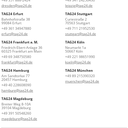
+49 351 888-2424
+49 341 24250430
dresden@tag24.de
leipzig@tag24.de
TAG24 Erfurt
TAG24 Stuttgart
Bahnhofstraße 38
Curiestraße 2
99084 Erfurt
70563 Stuttgart
+49 361 34947880
+49 711 21952530
erfurt@tag24.de
stuttgart@tag24.de
TAG24 Frankfurt a. M.
TAG24 Köln
Friedrich-Ebert-Anlage 36
Neumarkt 1a
60325 Frankfurt am Main
50667 Köln
+49 69 348750580
+49 221 98651990
frankfurt@tag24.de
koeln@tag24.de
TAG24 Hamburg
TAG24 München
Am Sandtorkai 77
+49 89 215390320
20457 Hamburg
muenchen@tag24.de
+49 40 228608090
hamburg@tag24.de
TAG24 Magdeburg
Breiter Weg 8-10A
39104 Magdeburg
+49 391 50548260
magdeburg@tag24.de