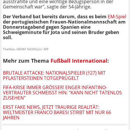
ausstrahlte und eine wichtige Bezugsperson in der
Gemeinschaft war", sagte der 54-Jährige.
Der Verband bat bereits darum, dass es beim
EM-Spiel
der portugiesischen Frauen-Nationalmannschaft am
Donnerstagabend gegen Spanien eine
Schweigeminute für Jota und seinen Bruder geben
soll.
Titelfoto: HENRY NICHOLLS / AFP
Mehr zum Thema
Fußball International
:
BRUTALE ATTACKE: NATIONALSPIELER (†27) MIT
PFLASTERSTEINEN TOTGEPRÜGELT
FIFA-KRISE IMMER GRÖSSER! ENGER INFANTINO-V
ERTRAUTER SCHMEISST HIN: "KANN NICHT TATENLOS ZU
SEHEN"
ERST FAKE NEWS, JETZT TRAURIGE REALITÄT:
WELTMEISTER FRANCO BARESI STIRBT MIT NUR 66
JAHREN