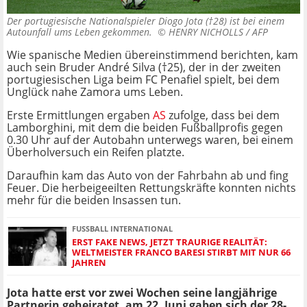
Der portugiesische Nationalspieler Diogo Jota (†28) ist bei einem
Autounfall ums Leben gekommen. ©
HENRY NICHOLLS / AFP
Wie spanische Medien übereinstimmend berichten, kam
auch sein Bruder André Silva (†25), der in der zweiten
portugiesischen Liga beim FC Penafiel spielt, bei dem
Unglück nahe Zamora ums Leben.
Erste Ermittlungen ergaben
AS
zufolge, dass bei dem
Lamborghini, mit dem die beiden Fußballprofis gegen
0.30 Uhr auf der Autobahn unterwegs waren, bei einem
Überholversuch ein Reifen platzte.
Daraufhin kam das Auto von der Fahrbahn ab und fing
Feuer. Die herbeigeeilten Rettungskräfte konnten nichts
mehr für die beiden Insassen tun.
FUSSBALL INTERNATIONAL
ERST FAKE NEWS, JETZT TRAURIGE REALITÄT:
WELTMEISTER FRANCO BARESI STIRBT MIT NUR 66
JAHREN
Jota hatte erst vor zwei Wochen seine langjährige
Partnerin geheiratet, am 22. Juni gaben sich der 28-