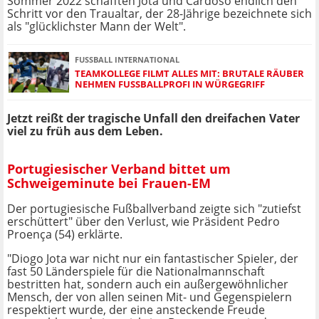
Sommer 2022 schafften Jota und Cardoso endlich den
Schritt vor den Traualtar, der 28-Jährige bezeichnete sich
als "glücklichster Mann der Welt".
FUSSBALL INTERNATIONAL
TEAMKOLLEGE FILMT ALLES MIT: BRUTALE RÄUBER
NEHMEN FUSSBALLPROFI IN WÜRGEGRIFF
Jetzt reißt der tragische Unfall den dreifachen Vater
viel zu früh aus dem Leben.
Portugiesischer Verband bittet um
Schweigeminute bei Frauen-EM
Der portugiesische Fußballverband zeigte sich "zutiefst
erschüttert" über den Verlust, wie Präsident Pedro
Proença (54) erklärte.
"Diogo Jota war nicht nur ein fantastischer Spieler, der
fast 50 Länderspiele für die Nationalmannschaft
bestritten hat, sondern auch ein außergewöhnlicher
Mensch, der von allen seinen Mit- und Gegenspielern
respektiert wurde, der eine ansteckende Freude