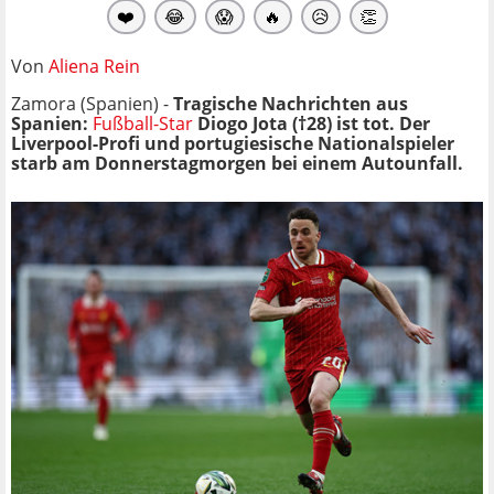
❤️
😂
😱
🔥
😥
👏
Von
Aliena Rein
Zamora (Spanien) -
Tragische Nachrichten aus
Spanien:
Fußball-Star
Diogo Jota (†28) ist tot. Der
Liverpool-Profi und portugiesische Nationalspieler
starb am Donnerstagmorgen bei einem Autounfall.