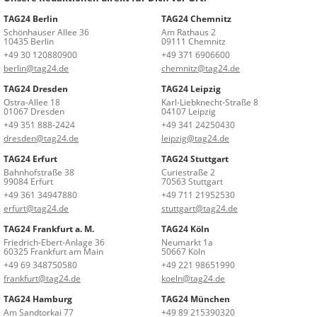
TAG24 Berlin
TAG24 Chemnitz
Schönhauser Allee 36
Am Rathaus 2
10435 Berlin
09111 Chemnitz
+49 30 120880900
+49 371 6906600
berlin@tag24.de
chemnitz@tag24.de
TAG24 Dresden
TAG24 Leipzig
Ostra-Allee 18
Karl-Liebknecht-Straße 8
01067 Dresden
04107 Leipzig
+49 351 888-2424
+49 341 24250430
dresden@tag24.de
leipzig@tag24.de
TAG24 Erfurt
TAG24 Stuttgart
Bahnhofstraße 38
Curiestraße 2
99084 Erfurt
70563 Stuttgart
+49 361 34947880
+49 711 21952530
erfurt@tag24.de
stuttgart@tag24.de
TAG24 Frankfurt a. M.
TAG24 Köln
Friedrich-Ebert-Anlage 36
Neumarkt 1a
60325 Frankfurt am Main
50667 Köln
+49 69 348750580
+49 221 98651990
frankfurt@tag24.de
koeln@tag24.de
TAG24 Hamburg
TAG24 München
Am Sandtorkai 77
+49 89 215390320