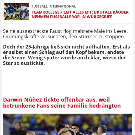
FUSSBALL INTERNATIONAL
TEAMKOLLEGE FILMT ALLES MIT: BRUTALE RÄUBER
NEHMEN FUSSBALLPROFI IN WÜRGEGRIFF
Seine ausgestreckte Faust flog mehrere Male ins Leere,
Ordnungskräfte versuchten, den Stürmer zu stoppen.
Doch der 25-Jährige ließ sich nicht aufhalten. Erst als
er selbst einen Schlag auf den Kopf bekam, endete
die Szene. Wenig später wurde auch klar, wieso der
Star so austickte.
Darwin Núñez tickte offenbar aus, weil
betrunkene Fans seine Familie bedrängten