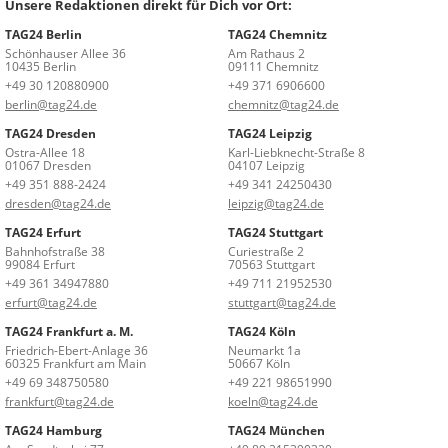
Unsere Redaktionen direkt für Dich vor Ort:
TAG24 Berlin
TAG24 Chemnitz
Schönhauser Allee 36
Am Rathaus 2
10435 Berlin
09111 Chemnitz
+49 30 120880900
+49 371 6906600
berlin@tag24.de
chemnitz@tag24.de
TAG24 Dresden
TAG24 Leipzig
Ostra-Allee 18
Karl-Liebknecht-Straße 8
01067 Dresden
04107 Leipzig
+49 351 888-2424
+49 341 24250430
dresden@tag24.de
leipzig@tag24.de
TAG24 Erfurt
TAG24 Stuttgart
Bahnhofstraße 38
Curiestraße 2
99084 Erfurt
70563 Stuttgart
+49 361 34947880
+49 711 21952530
erfurt@tag24.de
stuttgart@tag24.de
TAG24 Frankfurt a. M.
TAG24 Köln
Friedrich-Ebert-Anlage 36
Neumarkt 1a
60325 Frankfurt am Main
50667 Köln
+49 69 348750580
+49 221 98651990
frankfurt@tag24.de
koeln@tag24.de
TAG24 Hamburg
TAG24 München