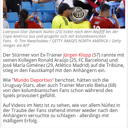
Liverpool-Star Darwin Núñez (25) tickte nach dem Abpfiff bei der
Copa América aus und prügelte sich mit kolumbianischen
Fans. ©
Tim Nwachukwu / GETTY IMAGES NORTH AMERICA / Getty
Images via AFP
Der Stürmer von Ex-Trainer
Jürgen Klopp (
57) rannte mit
seinen Kollegen Ronald Araújo (25, FC Barcelona) und
José María Giménez (29, Atlético Madrid) auf die Tribüne,
stieg in den Faustkampf mit den Anhängern ein.
Wie "
Mundo Deportivo
" berichtet, hätten sich die
Uruguay-Stars, aber auch Trainer Marcelo Bielsa (68)
von den kolumbianischen Fans schon während des
Spiels provoziert gefühlt.
Auf Videos im Netz ist zu sehen, wie vor allem Núñez in
der Traube der Fans stehend immer wieder nach den
Anhängern versuchte zu schlagen - allerdings mit
mäßigem Erfolg.