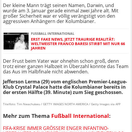
Der kleine Mann trägt seinen Namen, Darwin, und
wurde am 3. Januar gerade einmal zwei Jahre alt. Mit
großer Sicherheit war er völlig verängstigt von den
aggressiven Anhängern der Kolumbianer.
FUSSBALL INTERNATIONAL
ERST FAKE NEWS, JETZT TRAURIGE REALITÄT:
WELTMEISTER FRANCO BARESI STIRBT MIT NUR 66
JAHREN
Der Frust beim Vater war ohnehin schon groß, denn
trotz einer ganzen Halbzeit in Überzahl konnte das Team
das Aus im Halbfinale nicht abwenden.
Jefferson Lerma (29) vom englischen Premier-League-
Klub Crystal Palace hatte die Kolumbianer bereits in
der ersten Hälfte (39. Minute) zum Sieg geschossen.
Titelfoto: Tim Nwachukwu / GETTY IMAGES NORTH AMERICA / Getty Images via AFP
Mehr zum Thema
Fußball International
:
FIFA-KRISE IMMER GRÖSSER! ENGER INFANTINO-V