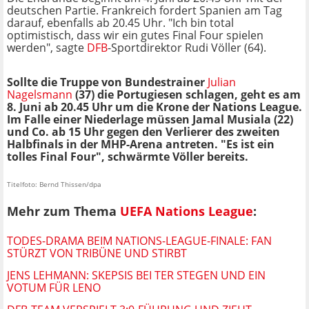
deutschen Partie. Frankreich fordert Spanien am Tag
darauf, ebenfalls ab 20.45 Uhr. "Ich bin total
optimistisch, dass wir ein gutes Final Four spielen
werden", sagte
DFB
-Sportdirektor Rudi Völler (64).
Sollte die Truppe von Bundestrainer
Julian
Nagelsmann
(37) die Portugiesen schlagen, geht es am
8. Juni ab 20.45 Uhr um die Krone der Nations League.
Im Falle einer Niederlage müssen Jamal Musiala (22)
und Co. ab 15 Uhr gegen den Verlierer des zweiten
Halbfinals
in der MHP-Arena
antreten. "Es ist ein
tolles Final Four", schwärmte Völler bereits.
Titelfoto: Bernd Thissen/dpa
Mehr zum Thema
UEFA Nations League
:
TODES-DRAMA BEIM NATIONS-LEAGUE-FINALE: FAN
STÜRZT VON TRIBÜNE UND STIRBT
JENS LEHMANN: SKEPSIS BEI TER STEGEN UND EIN
VOTUM FÜR LENO