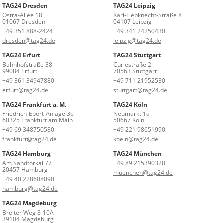
TAG24 Dresden
TAG24 Leipzig
Ostra-Allee 18
Karl-Liebknecht-Straße 8
01067 Dresden
04107 Leipzig
+49 351 888-2424
+49 341 24250430
dresden@tag24.de
leipzig@tag24.de
TAG24 Erfurt
TAG24 Stuttgart
Bahnhofstraße 38
Curiestraße 2
99084 Erfurt
70563 Stuttgart
+49 361 34947880
+49 711 21952530
erfurt@tag24.de
stuttgart@tag24.de
TAG24 Frankfurt a. M.
TAG24 Köln
Friedrich-Ebert-Anlage 36
Neumarkt 1a
60325 Frankfurt am Main
50667 Köln
+49 69 348750580
+49 221 98651990
frankfurt@tag24.de
koeln@tag24.de
TAG24 Hamburg
TAG24 München
Am Sandtorkai 77
+49 89 215390320
20457 Hamburg
muenchen@tag24.de
+49 40 228608090
hamburg@tag24.de
TAG24 Magdeburg
Breiter Weg 8-10A
39104 Magdeburg