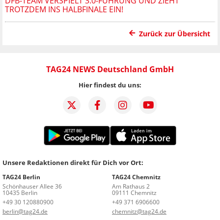
DFB-TEAM VERSPIELT 3:0-FÜHRUNG UND ZIEHT
TROTZDEM INS HALBFINALE EIN!
Zurück zur Übersicht
TAG24 NEWS Deutschland GmbH
Hier findest du uns:
Unsere Redaktionen direkt für Dich vor Ort:
TAG24 Berlin
TAG24 Chemnitz
Schönhauser Allee 36
Am Rathaus 2
10435 Berlin
09111 Chemnitz
+49 30 120880900
+49 371 6906600
berlin@tag24.de
chemnitz@tag24.de