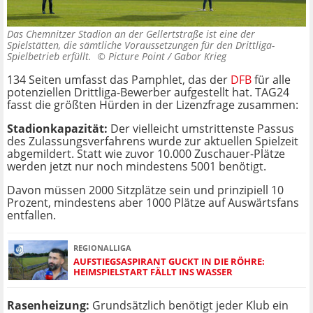
Das Chemnitzer Stadion an der Gellertstraße ist eine der
Spielstätten, die sämtliche Voraussetzungen für den Drittliga-
Spielbetrieb erfüllt. ©
Picture Point / Gabor Krieg
134 Seiten umfasst das Pamphlet, das der
DFB
für alle
potenziellen Drittliga-Bewerber aufgestellt hat. TAG24
fasst die größten Hürden in der Lizenzfrage zusammen:
Stadionkapazität:
Der vielleicht umstrittenste Passus
des Zulassungsverfahrens wurde zur aktuellen Spielzeit
abgemildert. Statt wie zuvor 10.000 Zuschauer-Plätze
werden jetzt nur noch mindestens 5001 benötigt.
Davon müssen 2000 Sitzplätze sein und prinzipiell 10
Prozent, mindestens aber 1000 Plätze auf Auswärtsfans
entfallen.
REGIONALLIGA
AUFSTIEGSASPIRANT GUCKT IN DIE RÖHRE:
HEIMSPIELSTART FÄLLT INS WASSER
Rasenheizung:
Grundsätzlich benötigt jeder Klub ein