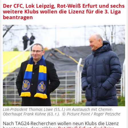
Der CFC, Lok Leipzig, Rot-Weiß Erfurt und sechs
weitere Klubs wollen die Lizenz für die 3. Liga
beantragen
Lok-Präsident Thomas Löwe (55, l.) im Austausch mit Chemie-
Oberhaupt Frank Kühne (63, r.). ©
Picture Point / Roger Petzsche
Nach TAG24-Recherchen wollen neun Klubs die Lizenz