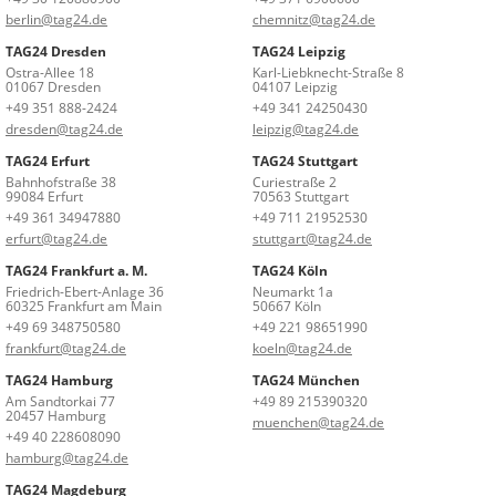
berlin@tag24.de
chemnitz@tag24.de
TAG24 Dresden
TAG24 Leipzig
Ostra-Allee 18
Karl-Liebknecht-Straße 8
01067 Dresden
04107 Leipzig
+49 351 888-2424
+49 341 24250430
dresden@tag24.de
leipzig@tag24.de
TAG24 Erfurt
TAG24 Stuttgart
Bahnhofstraße 38
Curiestraße 2
99084 Erfurt
70563 Stuttgart
+49 361 34947880
+49 711 21952530
erfurt@tag24.de
stuttgart@tag24.de
TAG24 Frankfurt a. M.
TAG24 Köln
Friedrich-Ebert-Anlage 36
Neumarkt 1a
60325 Frankfurt am Main
50667 Köln
+49 69 348750580
+49 221 98651990
frankfurt@tag24.de
koeln@tag24.de
TAG24 Hamburg
TAG24 München
Am Sandtorkai 77
+49 89 215390320
20457 Hamburg
muenchen@tag24.de
+49 40 228608090
hamburg@tag24.de
TAG24 Magdeburg