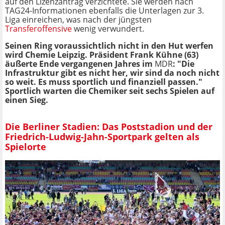
auf den Lizenzantrag verzichtete. Sie werden nach
TAG24-Informationen ebenfalls die Unterlagen zur 3.
Liga einreichen, was nach der jüngsten
Transferoffensive
wenig verwundert.
Seinen Ring voraussichtlich nicht in den Hut werfen
wird Chemie Leipzig. Präsident Frank Kühne (63)
äußerte Ende vergangenen Jahres im
MDR
: "Die
Infrastruktur gibt es nicht her, wir sind da noch nicht
so weit. Es muss sportlich und finanziell passen."
Sportlich warten die Chemiker seit sechs Spielen auf
einen Sieg.
Die Berliner Stadien: Das Poststadion und der
Friedrich-Ludwig-Jahn-Sportpark gelten als
Spielorte