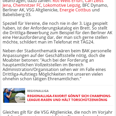
beantragen, dazu zählen:
Rot-Weiß Erfurt
,
Carl Zeiss
Jena
,
Chemnitzer FC
,
Lokomotive Leipzig
, BFC Dynamo,
Berliner AK, VSG Altglienicke,
Energie Cottbus
und
Babelsberg 03.
Speziell für Vereine, die noch nie in der 3. Liga gespielt
haben, ist der Anforderungskatalog ein Brett. So stellt
die Drittliga-Bewerbung zum Beispiel für den Berliner AK
eine Herausforderung dar, der man sich gerne stellen
möchte, schildert man im Telefonat mit TAG24.
Neben der Stadionthematik wären beim BAK personelle
Anpassungen auf der Geschäftsstelle nötig, doch die
Moabiter betonen: "Auch bei der Forderung an
hauptamtlichen Vollzeitstellen im Bereich
Administration/Organisation sehen wir im Falle eines
Drittliga-Aufstiegs Möglichkeiten mit unseren vielen
ohnehin schon tätigen Ehrenamtlichen."
REGIONALLIGA
REGIONALLIGA-FAVORIT GÖNNT SICH CHAMPIONS-
LEAGUE-RASEN UND HÄLT TORSCHÜTZENKÖNIG
Gleiches gilt für die VSG Altglienicke, die noch im Vorjahr