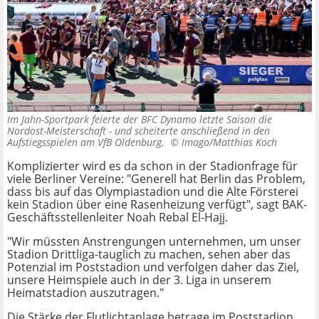
Im Jahn-Sportpark feierte der BFC Dynamo letzte Saison die
Nordost-Meisterschaft - und scheiterte anschließend in den
Aufstiegsspielen am VfB Oldenburg. ©
Imago/Matthias Koch
Komplizierter wird es da schon in der Stadionfrage für
viele Berliner Vereine: "Generell hat Berlin das Problem,
dass bis auf das Olympiastadion und die Alte Försterei
kein Stadion über eine Rasenheizung verfügt", sagt BAK-
Geschäftsstellenleiter Noah Rebal El-Hajj.
"Wir müssten Anstrengungen unternehmen, um unser
Stadion Drittliga-tauglich zu machen, sehen aber das
Potenzial im Poststadion und verfolgen daher das Ziel,
unsere Heimspiele auch in der 3. Liga in unserem
Heimatstadion auszutragen."
Die Stärke der Flutlichtanlage betrage im Poststadion