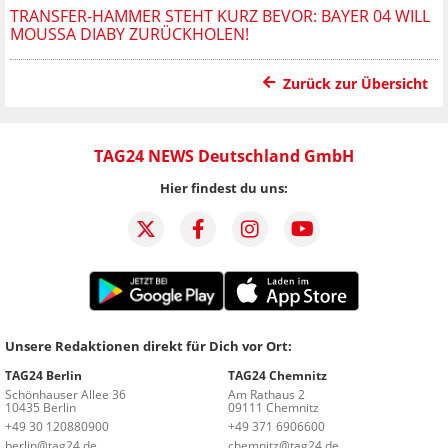
TRANSFER-HAMMER STEHT KURZ BEVOR: BAYER 04 WILL
MOUSSA DIABY ZURÜCKHOLEN!
Zurück zur Übersicht
TAG24 NEWS Deutschland GmbH
Hier findest du uns:
Unsere Redaktionen direkt für Dich vor Ort:
TAG24 Berlin
TAG24 Chemnitz
Schönhauser Allee 36
Am Rathaus 2
10435 Berlin
09111 Chemnitz
+49 30 120880900
+49 371 6906600
berlin@tag24.de
chemnitz@tag24.de