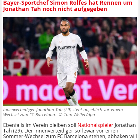
Bayer-Sportchef Simon Rolfes hat Rennen um
Jonathan Tah noch nicht aufgegeben
Innenverteidiger Jonathan Tah (29) steht angeblich vor einem
Wechsel zum FC Barcelona. ©
Tom Weller/dpa
Ebenfalls im Verein bleiben soll
Nationalspieler
Jonathan
Tah (29). Der Innenverteidiger soll zwar vor einen
Sommer-Wechsel zum FC Barcelona stehen, abhaken will