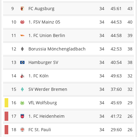
9
FC Augsburg
34
45:61
43
10
1. FSV Mainz 05
34
44:53
40
11
1. FC Union Berlin
34
44:58
39
12
Borussia Mönchengladbach
34
42:53
38
13
Hamburger SV
34
40:54
38
14
1. FC Köln
34
49:63
32
15
SV Werder Bremen
34
37:60
32
16
VfL Wolfsburg
34
45:69
29
17
1. FC Heidenheim
34
41:72
26
18
FC St. Pauli
34
29:60
26