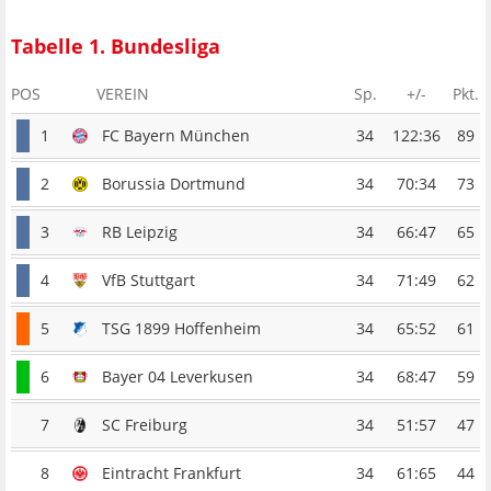
Tabelle 1. Bundesliga
POS
VEREIN
Sp.
+/-
Pkt.
1
FC Bayern München
34
122:36
89
2
Borussia Dortmund
34
70:34
73
3
RB Leipzig
34
66:47
65
4
VfB Stuttgart
34
71:49
62
5
TSG 1899 Hoffenheim
34
65:52
61
6
Bayer 04 Leverkusen
34
68:47
59
7
SC Freiburg
34
51:57
47
8
Eintracht Frankfurt
34
61:65
44