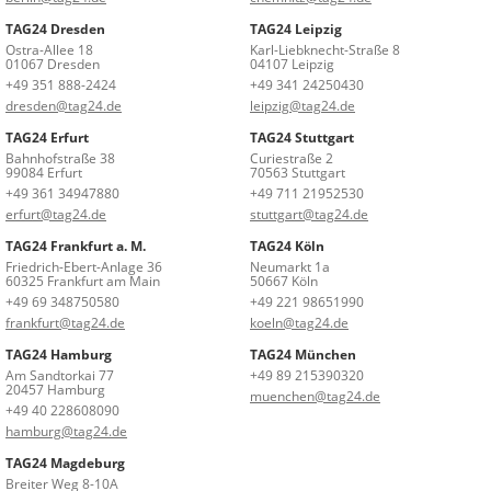
TAG24 Dresden
TAG24 Leipzig
Ostra-Allee 18
Karl-Liebknecht-Straße 8
01067 Dresden
04107 Leipzig
+49 351 888-2424
+49 341 24250430
dresden@tag24.de
leipzig@tag24.de
TAG24 Erfurt
TAG24 Stuttgart
Bahnhofstraße 38
Curiestraße 2
99084 Erfurt
70563 Stuttgart
+49 361 34947880
+49 711 21952530
erfurt@tag24.de
stuttgart@tag24.de
TAG24 Frankfurt a. M.
TAG24 Köln
Friedrich-Ebert-Anlage 36
Neumarkt 1a
60325 Frankfurt am Main
50667 Köln
+49 69 348750580
+49 221 98651990
frankfurt@tag24.de
koeln@tag24.de
TAG24 Hamburg
TAG24 München
Am Sandtorkai 77
+49 89 215390320
20457 Hamburg
muenchen@tag24.de
+49 40 228608090
hamburg@tag24.de
TAG24 Magdeburg
Breiter Weg 8-10A