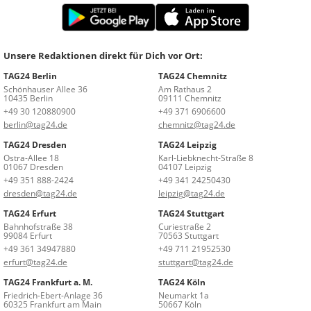
Unsere Redaktionen direkt für Dich vor Ort:
TAG24 Berlin
TAG24 Chemnitz
Schönhauser Allee 36
Am Rathaus 2
10435 Berlin
09111 Chemnitz
+49 30 120880900
+49 371 6906600
berlin@tag24.de
chemnitz@tag24.de
TAG24 Dresden
TAG24 Leipzig
Ostra-Allee 18
Karl-Liebknecht-Straße 8
01067 Dresden
04107 Leipzig
+49 351 888-2424
+49 341 24250430
dresden@tag24.de
leipzig@tag24.de
TAG24 Erfurt
TAG24 Stuttgart
Bahnhofstraße 38
Curiestraße 2
99084 Erfurt
70563 Stuttgart
+49 361 34947880
+49 711 21952530
erfurt@tag24.de
stuttgart@tag24.de
TAG24 Frankfurt a. M.
TAG24 Köln
Friedrich-Ebert-Anlage 36
Neumarkt 1a
60325 Frankfurt am Main
50667 Köln