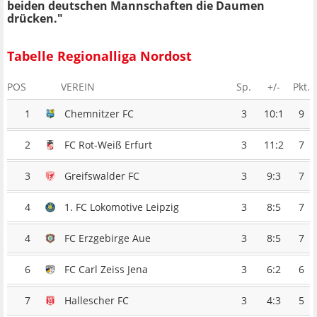
beiden deutschen Mannschaften die Daumen
drücken."
Tabelle Regionalliga Nordost
POS
VEREIN
Sp.
+/-
Pkt.
1
Chemnitzer FC
3
10:1
9
2
FC Rot-Weiß Erfurt
3
11:2
7
3
Greifswalder FC
3
9:3
7
4
1. FC Lokomotive Leipzig
3
8:5
7
4
FC Erzgebirge Aue
3
8:5
7
6
FC Carl Zeiss Jena
3
6:2
6
7
Hallescher FC
3
4:3
5