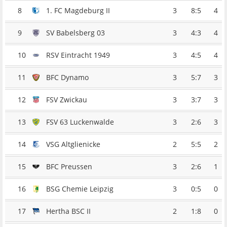
8
1. FC Magdeburg II
3
8:5
4
9
SV Babelsberg 03
3
4:3
4
10
RSV Eintracht 1949
3
4:5
4
11
BFC Dynamo
3
5:7
3
12
FSV Zwickau
3
3:7
3
13
FSV 63 Luckenwalde
3
2:6
3
14
VSG Altglienicke
2
5:5
2
15
BFC Preussen
3
2:6
1
16
BSG Chemie Leipzig
3
0:5
0
17
Hertha BSC II
2
1:8
0