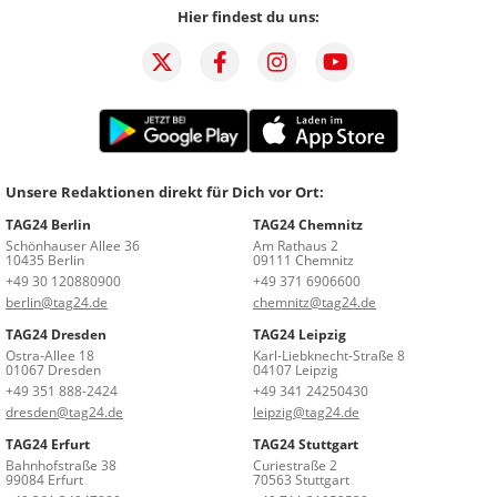
Hier findest du uns:
Unsere Redaktionen direkt für Dich vor Ort:
TAG24 Berlin
TAG24 Chemnitz
Schönhauser Allee 36
Am Rathaus 2
10435 Berlin
09111 Chemnitz
+49 30 120880900
+49 371 6906600
berlin@tag24.de
chemnitz@tag24.de
TAG24 Dresden
TAG24 Leipzig
Ostra-Allee 18
Karl-Liebknecht-Straße 8
01067 Dresden
04107 Leipzig
+49 351 888-2424
+49 341 24250430
dresden@tag24.de
leipzig@tag24.de
TAG24 Erfurt
TAG24 Stuttgart
Bahnhofstraße 38
Curiestraße 2
99084 Erfurt
70563 Stuttgart