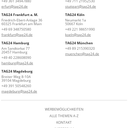
+49 361 34947880
+49 711 21952530
erfurt@tag24.de
stuttgart@tag24.de
TAG24 Frankfurt a. M.
TAG24 Köln
Friedrich-Ebert-Anlage 36
Neumarkt 1a
60325 Frankfurt am Main
50667 Köln
+49 69 348750580
+49 221 98651990
frankfurt@tag24.de
koeln@tag24.de
TAG24 Hamburg
TAG24 München
Am Sandtorkai 77
+49 89 215390320
20457 Hamburg
muenchen@tag24.de
+49 40 228608090
hamburg@tag24.de
TAG24 Magdeburg
Breiter Weg 8-10A
39104 Magdeburg
+49 391 50548260
magdeburg@tag24.de
WERBEMÖGLICHKEITEN
ALLE THEMEN A-Z
KONTAKT