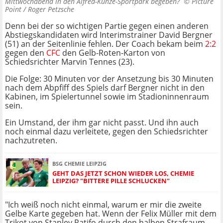
Mittwochabend in den Alfred-Kunze-Sportpark begeben? ©
Picture
Point / Roger Petzsche
Denn bei der so wichtigen Partie gegen einen anderen
Abstiegskandidaten wird Interimstrainer David Bergner
(51) an der Seitenlinie fehlen. Der Coach bekam beim
2:2
gegen den
CFC
den Gelb-Roten-Karton von
Schiedsrichter Marvin Tennes (23).
Die Folge: 30 Minuten vor der Ansetzung bis 30 Minuten
nach dem Abpfiff des Spiels darf Bergner nicht in den
Kabinen, im Spielertunnel sowie im Stadioninnenraum
sein.
Ein Umstand, der ihm gar nicht passt. Und ihn auch
noch einmal dazu verleitete, gegen den Schiedsrichter
nachzutreten.
BSG CHEMIE LEIPZIG
GEHT DAS JETZT SCHON WIEDER LOS, CHEMIE
LEIPZIG? "BITTERE PILLE SCHLUCKEN"
"Ich weiß noch nicht einmal, warum er mir die zweite
Gelbe Karte gegeben hat. Wenn der Felix Müller mit dem
Trikot von Stanley Ratifo durch den halben Strafraum