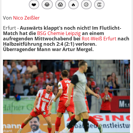
❤️
😂
😱
🔥
😥
👏
Von
Nico Zeißler
Erfurt -
Auswärts klappt's noch nicht! Im Flutlicht-
Match hat die
BSG Chemie Leipzig
an einem
aufregenden Mittwochabend bei
Rot-Weiß Erfurt
nach
Halbzeitführung noch 2:4 (2:1) verloren.
Überragender Mann war Artur Mergel.