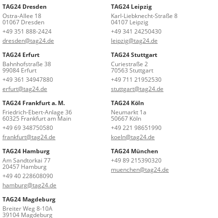
TAG24 Dresden
TAG24 Leipzig
Ostra-Allee 18
Karl-Liebknecht-Straße 8
01067 Dresden
04107 Leipzig
+49 351 888-2424
+49 341 24250430
dresden@tag24.de
leipzig@tag24.de
TAG24 Erfurt
TAG24 Stuttgart
Bahnhofstraße 38
Curiestraße 2
99084 Erfurt
70563 Stuttgart
+49 361 34947880
+49 711 21952530
erfurt@tag24.de
stuttgart@tag24.de
TAG24 Frankfurt a. M.
TAG24 Köln
Friedrich-Ebert-Anlage 36
Neumarkt 1a
60325 Frankfurt am Main
50667 Köln
+49 69 348750580
+49 221 98651990
frankfurt@tag24.de
koeln@tag24.de
TAG24 Hamburg
TAG24 München
Am Sandtorkai 77
+49 89 215390320
20457 Hamburg
muenchen@tag24.de
+49 40 228608090
hamburg@tag24.de
TAG24 Magdeburg
Breiter Weg 8-10A
39104 Magdeburg