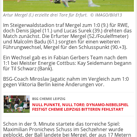
Artur Mergel (l.) erzielte drei Tore für Erfurt. ©
IMAGO/Bild13
Im Steigerwaldstadion traf Mergel zum 1:0 (9.) für RWE,
doch Denis Jäpel (11.) und Lucas Surek (39.) drehten das
Match zunächst. Die Erfurter Mergel (52./Foulelfmeter)
und Malcolm Badu (61.) sorgten für einen weiteren
Führungwechsel, Mergel für den Schlusspunkt (90.+3).
Ein Wechsel gab es in Fabian Gerbers Team nach dem
1:1 bei Meister Energie Cottbus: Kay Seidemann begann
für Til Schwarz (Bank).
BSG-Coach Miroslav Jagatic nahm im Vergleich zum 1:0
gegen Viktoria Berlin keine Änderungen vor.
BSG CHEMIE LEIPZIG
NULL PUNKTE, NULL TORE: DYNAMO-NEBELSPIEL
FESTIGT CHEMIE LEIPZIGS BITTEREN FEHLSTART
Schon in der 9. Minute startete das torreiche Spiel:
Maximilian Pronichevs Schuss im Sechzehner wurde
geblockt, der Ball landete bei Mergel, der aus 17 Metern