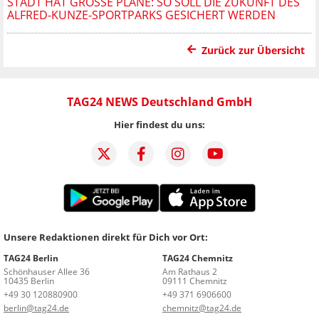
STADT HAT GROSSE PLÄNE: SO SOLL DIE ZUKUNFT DES A
LFRED-KUNZE-SPORTPARKS GESICHERT WERDEN
Zurück zur Übersicht
TAG24 NEWS Deutschland GmbH
Hier findest du uns:
Unsere Redaktionen direkt für Dich vor Ort:
TAG24 Berlin
TAG24 Chemnitz
Schönhauser Allee 36
Am Rathaus 2
10435 Berlin
09111 Chemnitz
+49 30 120880900
+49 371 6906600
berlin@tag24.de
chemnitz@tag24.de