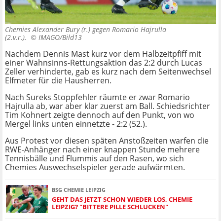
Chemies Alexander Bury (r.) gegen Romario Hajrulla
(2.v.r.). ©
IMAGO/Bild13
Nachdem Dennis Mast kurz vor dem Halbzeitpfiff mit
einer Wahnsinns-Rettungsaktion das 2:2 durch Lucas
Zeller verhinderte, gab es kurz nach dem Seitenwechsel
Elfmeter für die Hausherren.
Nach Sureks Stoppfehler räumte er zwar Romario
Hajrulla ab, war aber klar zuerst am Ball. Schiedsrichter
Tim Kohnert zeigte dennoch auf den Punkt, von wo
Mergel links unten einnetzte - 2:2 (52.).
Aus Protest vor diesen späten Anstoßzeiten warfen die
RWE-Anhänger nach einer knappen Stunde mehrere
Tennisbälle und Flummis auf den Rasen, wo sich
Chemies Auswechselspieler gerade aufwärmten.
BSG CHEMIE LEIPZIG
GEHT DAS JETZT SCHON WIEDER LOS, CHEMIE
LEIPZIG? "BITTERE PILLE SCHLUCKEN"