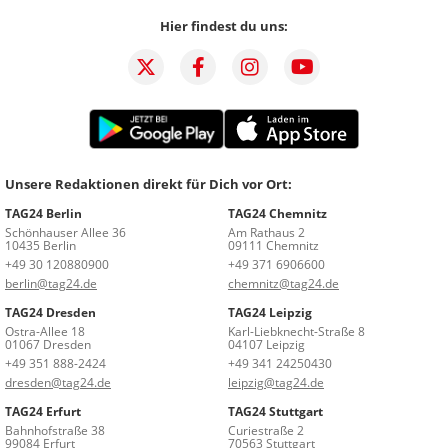
Hier findest du uns:
Unsere Redaktionen direkt für Dich vor Ort:
TAG24 Berlin
TAG24 Chemnitz
Schönhauser Allee 36
Am Rathaus 2
10435 Berlin
09111 Chemnitz
+49 30 120880900
+49 371 6906600
berlin@tag24.de
chemnitz@tag24.de
TAG24 Dresden
TAG24 Leipzig
Ostra-Allee 18
Karl-Liebknecht-Straße 8
01067 Dresden
04107 Leipzig
+49 351 888-2424
+49 341 24250430
dresden@tag24.de
leipzig@tag24.de
TAG24 Erfurt
TAG24 Stuttgart
Bahnhofstraße 38
Curiestraße 2
99084 Erfurt
70563 Stuttgart