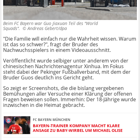
Beim FC Bayern war Guo Jiaxuan Teil des "World
Squads". ©
Andreas Gebert/dpa
"Die Familie will einfach nur die Wahrheit wissen. Warum
ist das so schwer?", fragt der Bruder des
Nachwuchsspielers in einem Videoausschnitt.
Veröffentlicht wurde selbiger unter anderem von der
chinesischen Nachrichtenagentur Xinhua. Im Fokus
steht dabei der Pekinger Fußballverband, mit dem der
Bruder Guos deutlich ins Gericht geht.
So zeigt er Screenshots, die die bislang vergebenen
Bemühungen aller Versuche einer Klärung der offenen
Fragen beweisen sollen. Immerhin: Der 18-Jährige wurde
inzwischen in die Heimat gebracht.
FC BAYERN MÜNCHEN
BAYERN-TRAINER KOMPANY MACHT KLARE
ANSAGE ZU BABY-WIRBEL UM MICHAEL OLISE