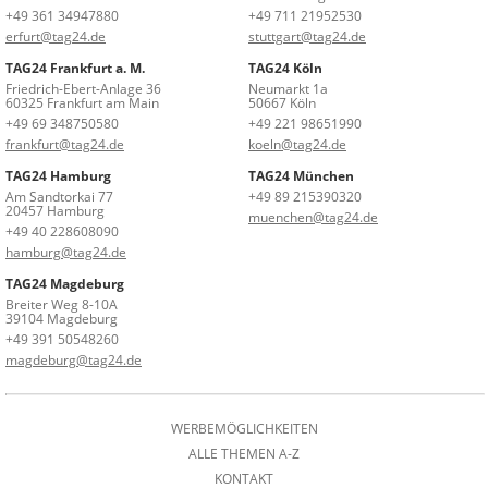
+49 361 34947880
+49 711 21952530
erfurt@tag24.de
stuttgart@tag24.de
TAG24 Frankfurt a. M.
TAG24 Köln
Friedrich-Ebert-Anlage 36
Neumarkt 1a
60325 Frankfurt am Main
50667 Köln
+49 69 348750580
+49 221 98651990
frankfurt@tag24.de
koeln@tag24.de
TAG24 Hamburg
TAG24 München
Am Sandtorkai 77
+49 89 215390320
20457 Hamburg
muenchen@tag24.de
+49 40 228608090
hamburg@tag24.de
TAG24 Magdeburg
Breiter Weg 8-10A
39104 Magdeburg
+49 391 50548260
magdeburg@tag24.de
WERBEMÖGLICHKEITEN
ALLE THEMEN A-Z
KONTAKT