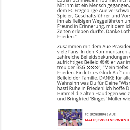
Lothar Schmiedels Tod hat mich 
Mit ihm ist ein Mensch gegangen,
dem FC Erzgebirge Aue verschwor
Spieler, Geschäftsführer und Vors
ihn als fleißigen Weggefährten u
Freund in Erinnerung, mit dem ic
Zeiten erleben durfte. Danke Loth
Frieden."
Zusammen mit dem Aue-Präsiden
viele Fans. In den Kommentaren 
zahlreiche Beileidsbekundungen 
aufrichtiges Beileid 😪😪 er war 
treu der BSG ⚒⚒⚒", "Mein tiefes B
Frieden. Ein letztes Glück Auf" od
Beileid der Familie. DANKE für all
Wahnsinn was Du für Deine "Wism
hast! Ruhe in Frieden! Ich hoffe Du
Himmel die alten Haudegen wie z.
und Bringfried 'Binges' Müller wie
FC ERZGEBIRGE AUE
MACIEJEWSKI VERWANDE