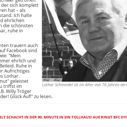
schwer getroffen.
 der sich komplett
en hat – als
tand. Ich halte
nd ehrlichen
h die schönsten
ar, ruhe in
ten trauern auch
auf Facebook sind
wie: "Mein
immer ehrlich und
eileid. Ruhe in
er Aufrichtiges
es Lothar.
ut" geleistet
Lothar Schmiedel ist im Alter von 76 Jahren v
 triffst im
B. Willy Tröger
der! Glück Auf!" zu lesen.
LT SCHACHT IN DER 90. MINUTE IN EIN TOLLHAUS! AUE RINGT BFC 